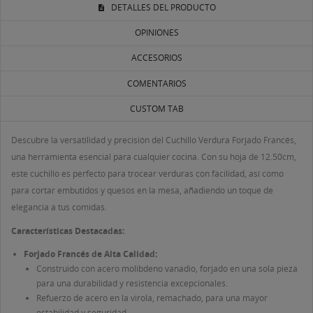
DETALLES DEL PRODUCTO
OPINIONES
ACCESORIOS
COMENTARIOS
CUSTOM TAB
Descubre la versatilidad y precisión del Cuchillo Verdura Forjado Francés,
una herramienta esencial para cualquier cocina. Con su hoja de 12.50cm,
este cuchillo es perfecto para trocear verduras con facilidad, así como
para cortar embutidos y quesos en la mesa, añadiendo un toque de
elegancia a tus comidas.
Características Destacadas:
Forjado Francés de Alta Calidad:
Construido con acero molibdeno vanadio, forjado en una sola pieza
((TITLE))
para una durabilidad y resistencia excepcionales.
INICIAR SESIÓN
MI LISTA DE DESEOS
Refuerzo de acero en la virola, remachado, para una mayor
estabilidad y seguridad.