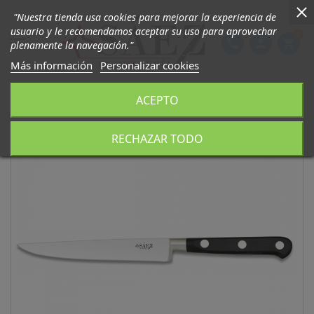
"Nuestra tienda usa cookies para mejorar la experiencia de
usuario y le recomendamos aceptar su uso para aprovechar
0

phone
person
shopping_cart
plenamente la navegación."
Más información
Personalizar cookies
ACEPTO
RECHAZAR TODO