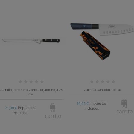
Cuchillo Jamonero Corto Forjado hoja 25
Cuchillo Santoku Tokisu
CM
Impuestos
56,95 €
Al
Impuestos
21,00 €
incluidos
Al
carrito
incluidos
carrito