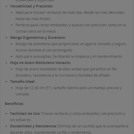
((LABEL))
Debe iniciar sesión para guardar productos en su lista
Versatilidad y Precisión:
de deseos.
Ideal para trocear verduras de todo tipo, desde las más delicadas
hasta las más firmes.
Crear nueva lista
add_circle_outline
Perfecto para cortar embutidos y quesos con precisión, tanto en la
((CANCELTEXT))
((LOGINTEXT))
cocina como en la mesa.
((CANCELTEXT))
((CREATETEXT))
Mango Ergonómico y Duradero:
Mango de polietileno que proporciona un agarre cómodo y seguro,
incluso durante el uso prolongado.
Apto para lavavajillas, facilitando la limpieza y el mantenimiento.
Hoja de Acero Molibdeno Vanadio:
Hoja de acero inoxidable de alta calidad que garantiza un filo
duradero, resistencia a la corrosión y facilidad de afilado.
Tamaño Ideal:
Hoja de 12.50 cm (5"), tamaño óptimo para un manejo preciso y
cómodo.
Beneficios:
Facilidad de Uso:
Trocea verduras y corta embutidos con precisión y
sin esfuerzo.
Durabilidad y Resistencia:
Disfruta de un cuchillo que te acompañará
durante años, manteniendo su filo y rendimiento.