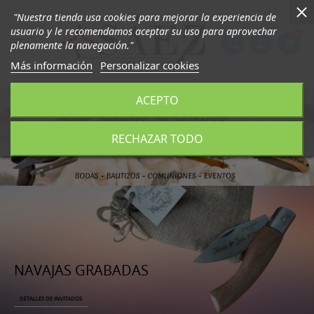
"Nuestra tienda usa cookies para mejorar la experiencia de
usuario y le recomendamos aceptar su uso para aprovechar
0

phone
person
shopping_cart
plenamente la navegación."
Más información
Personalizar cookies
ACEPTO
RECHAZAR TODO
NAVAJAS GRABADAS
DETALLES DE INVITADOS