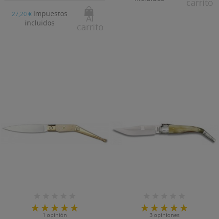
carrito
Impuestos
27,20 €
Al
incluidos
carrito
((TITLE))
INICIAR SESIÓN
((MODALTITLE))
MI LISTA DE DESEOS
((LABEL))
Debe iniciar sesión para guardar productos en su lista
1 opinión
3 opiniones