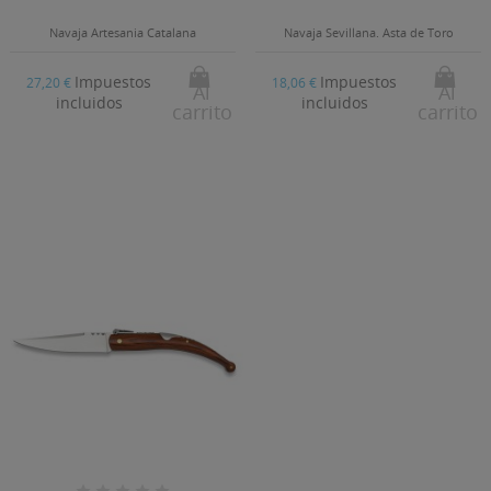
((confirmMessage))
de deseos.
Navaja Artesania Catalana
Navaja Sevillana. Asta de Toro
Crear nueva lista
add_circle_outline
((CANCELTEXT))
((MODALDELETETEXT))
Impuestos
Impuestos
27,20 €
18,06 €
((CANCELTEXT))
((LOGINTEXT))
Al
Al
incluidos
incluidos
carrito
carrito
((CANCELTEXT))
((CREATETEXT))