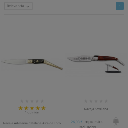
Relevancia
1

Navaja Sevillana
1 opinión
Impuestos
26,93 €
Navaja Artesanía Catalana Asta de Toro
Al
incluidos