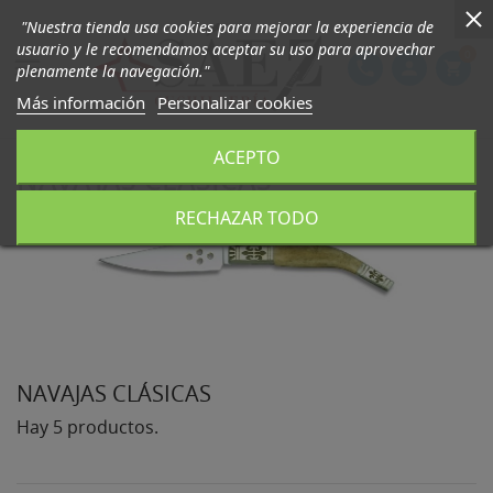
"Nuestra tienda usa cookies para mejorar la experiencia de
usuario y le recomendamos aceptar su uso para aprovechar
0

phone
person
shopping_cart
plenamente la navegación."
Más información
Personalizar cookies
ACEPTO
NAVAJAS CLÁSICAS
RECHAZAR TODO
NAVAJAS CLÁSICAS
Hay 5 productos.