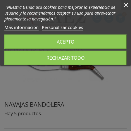
"Nuestra tienda usa cookies para mejorar la experiencia de
usuario y le recomendamos aceptar su uso para aprovechar
0

phone
person
shopping_cart
plenamente la navegación."
Más información
Personalizar cookies
ACEPTO
NAVAJAS BANDOLERA
RECHAZAR TODO
NAVAJAS BANDOLERA
Hay 5 productos.