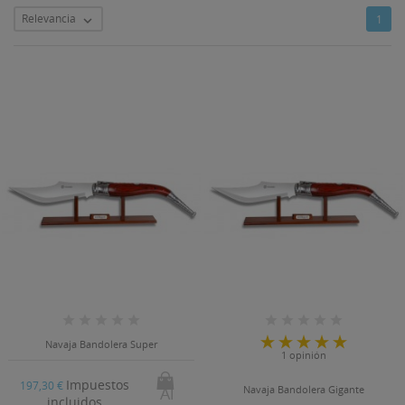
Relevancia
1

Navaja Bandolera Super
1 opinión
Impuestos
197,30 €
Al
Navaja Bandolera Gigante
incluidos