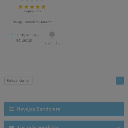
2 opiniones
Navaja Bandolera Stamina
Impuestos
11,18 €
Al
incluidos
carrito
Relevancia
1

Navajas Bandolera
Los más vendidos