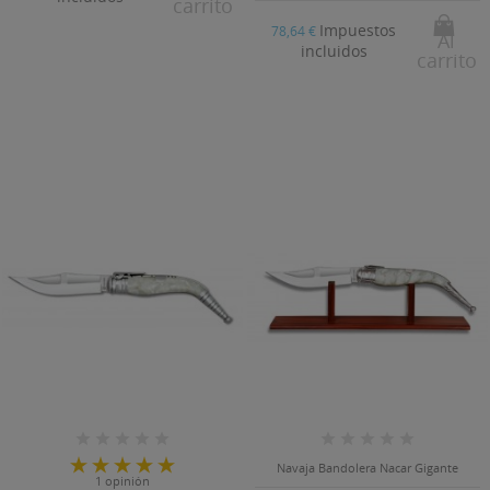
carrito
Impuestos
78,64 €
Al
incluidos
carrito
((TITLE))
INICIAR SESIÓN
((MODALTITLE))
MI LISTA DE DESEOS
Navaja Bandolera Nacar Gigante
1 opinión