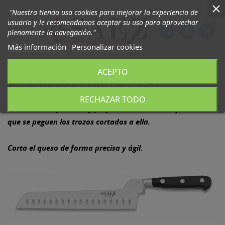
"Nuestra tienda usa cookies para mejorar la experiencia de
usuario y le recomendamos aceptar su uso para aprovechar
0

phone
person
shopping_cart
plenamente la navegación."
Más información
Personalizar cookies
ACEPTO
CUCHILLOS PARA QUESO
RECHAZAR TODO
Cuchillo de hoja ancha y perforada o alveolada para evitar
que se peguen los trozos cortados a ella.
Corta el queso de forma precisa y ágil.