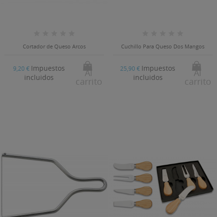
Cortador de Queso Arcos
Cuchillo Para Queso Dos Mangos
Impuestos
Impuestos
9,20 €
25,90 €
Al
Al
incluidos
incluidos
carrito
carrito
((TITLE))
INICIAR SESIÓN
((MODALTITLE))
MI LISTA DE DESEOS