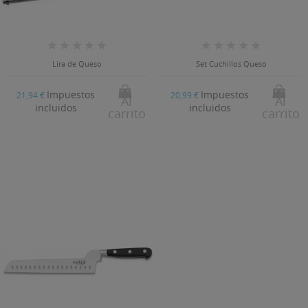
((LABEL))
Debe iniciar sesión para guardar productos en su lista
((confirmMessage))
de deseos.
Crear nueva lista
add_circle_outline
Lira de Queso
Set Cuchillos Queso
((CANCELTEXT))
((MODALDELETETEXT))
((CANCELTEXT))
((LOGINTEXT))
((CANCELTEXT))
((CREATETEXT))
Impuestos
Impuestos
21,94 €
20,99 €
Al
Al
incluidos
incluidos
carrito
carrito