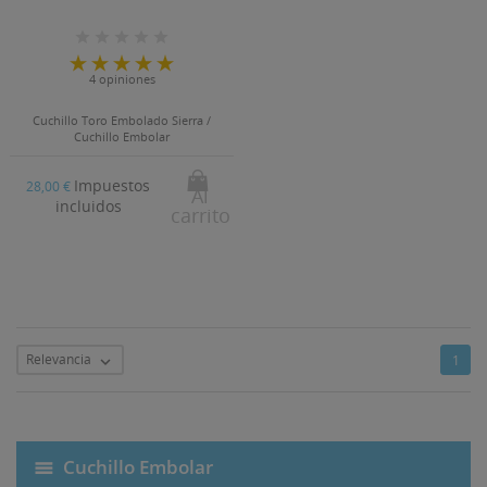
((MODALTITLE))
MI LISTA DE DESEOS
((LABEL))
Debe iniciar sesión para guardar productos en su lista
((confirmMessage))
de deseos.
4 opiniones
Crear nueva lista
add_circle_outline
Cuchillo Toro Embolado Sierra /
((CANCELTEXT))
((MODALDELETETEXT))
Cuchillo Embolar
((CANCELTEXT))
((LOGINTEXT))
((CANCELTEXT))
((CREATETEXT))
Impuestos
28,00 €
Al
incluidos
carrito
Relevancia
1

Cuchillo Embolar