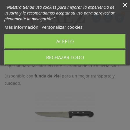
"Nuestra tienda usa cookies para mejorar la experiencia de
usuario y le recomendamos aceptar su uso para aprovechar
0

phone
person
shopping_cart
plenamente la navegación."
Más información
Personalizar cookies
ACEPTO
CUCHILLO EMBOLAR
RECHAZAR TODO
Cuchillo
para
Cortar
la
Cuerda del Toro Embolado
. Sierra
Especial para facilitar el corte. Garantia de Cuchillería Sáez.
Disponible con
funda de Piel
para un mejor transporte y
cuidado.