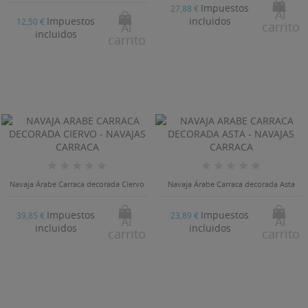
Impuestos
27,88 €
Al
Impuestos
incluidos
12,50 €
carrito
Al
incluidos
carrito
((TITLE))
INICIAR SESIÓN
((MODALTITLE))
MI LISTA DE DESEOS
((LABEL))
Debe iniciar sesión para guardar productos en su lista
((confirmMessage))
de deseos.
Crear nueva lista
add_circle_outline
((CANCELTEXT))
((MODALDELETETEXT))
Navaja Árabe Carraca decorada Ciervo
Navaja Árabe Carraca decorada Asta
((CANCELTEXT))
((LOGINTEXT))
((CANCELTEXT))
((CREATETEXT))
Impuestos
Impuestos
39,85 €
23,89 €
Al
Al
incluidos
incluidos
carrito
carrito