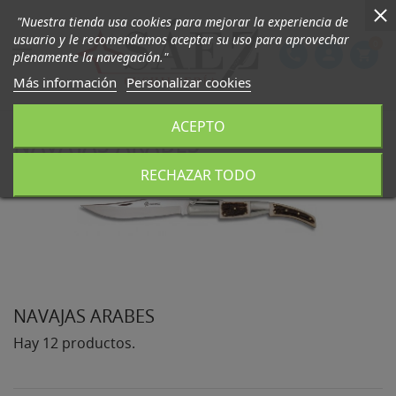
"Nuestra tienda usa cookies para mejorar la experiencia de
usuario y le recomendamos aceptar su uso para aprovechar
0

phone
person
shopping_cart
plenamente la navegación."
Más información
Personalizar cookies
ACEPTO
NAVAJAS ARABES
RECHAZAR TODO
NAVAJAS ARABES
Hay 12 productos.