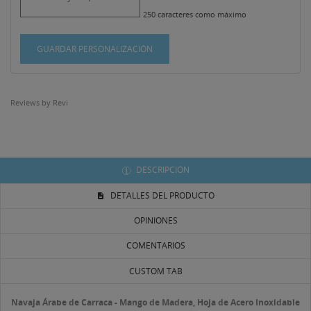
250 caracteres como máximo
GUARDAR PERSONALIZACIÓN
Reviews by
Revi
DESCRIPCIÓN
DETALLES DEL PRODUCTO
OPINIONES
COMENTARIOS
CUSTOM TAB
((TITLE))
Navaja Árabe de Carraca - Mango de Madera, Hoja de Acero Inoxidable