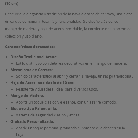
INICIAR SESIÓN
(10 cm)
MI LISTA DE DESEOS
Descubre la elegancia y tradición de la navaja árabe de carraca, una pieza
((LABEL))
Debe iniciar sesión para guardar productos en su lista
única que combina artesanía y funcionalidad. Su diseño clásico, con
de deseos.
mango de madera y hoja de acero inoxidable, la convierte en un objeto de
Crear nueva lista
colección y uso diario.
add_circle_outline
((CANCELTEXT))
((LOGINTEXT))
Características destacadas:
((CANCELTEXT))
((CREATETEXT))
Diseño Tradicional Árabe:
Estilo distintivo con detalles decorativos en el mango de madera.
Mecanismo de Carraca:
Sonido característico al abrir y cerrar la navaja, un rasgo tradicional.
Hoja de Acero Inoxidable de 10 cm:
Resistente y duradera, ideal para diversos usos.
Mango de Madera:
Aporta un toque clásico y elegante, con un agarre cómodo.
Bloqueo tipo Palanquilla:
sistema de seguridad clásico y eficaz.
Grabado Personalizado:
Añade un toque personal grabando el nombre que desees en la
hoja.