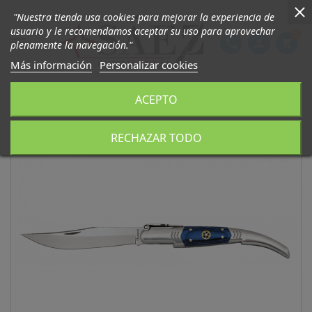
"Nuestra tienda usa cookies para mejorar la experiencia de
usuario y le recomendamos aceptar su uso para aprovechar
0

phone
person
shopping_cart
plenamente la navegación."
Más información
Personalizar cookies
ACEPTO
RECHAZAR TODO