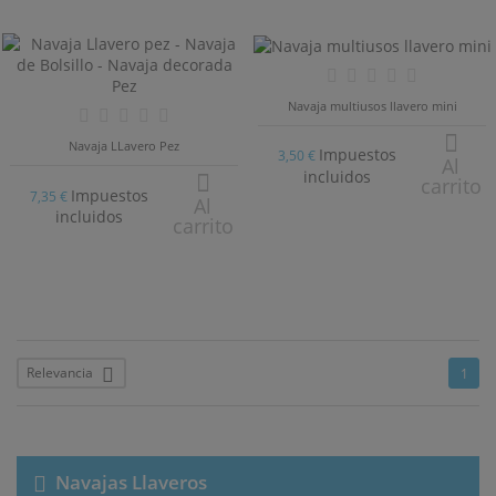
Navaja multiusos llavero mini
Navaja LLavero Pez
Impuestos
3,50 €
Al
incluidos
carrito
Impuestos
7,35 €
Al
incluidos
((TITLE))
carrito
INICIAR SESIÓN
((MODALTITLE))
MI LISTA DE DESEOS
((LABEL))
Debe iniciar sesión para guardar productos en su lista
((confirmMessage))
de deseos.
add_circle_outline
Crear nueva lista
Relevancia

1
((CANCELTEXT))
((MODALDELETETEXT))
((CANCELTEXT))
((LOGINTEXT))
((CANCELTEXT))
((CREATETEXT))
Navajas Llaveros