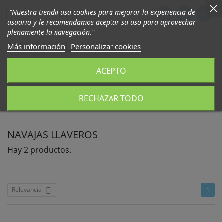
0

"Nuestra tienda usa cookies para mejorar la experiencia de
phone
person
shopping_ca
usuario y le recomendamos aceptar su uso para aprovechar
plenamente la navegación."
NAVAJAS LLAVEROS
Más información
Personalizar cookies
Pequeñas, discretas y funcioanles. Llevalas comodamente en
ACEPTO
tu llavero y siempre a mano
RECHAZAR TODO
NAVAJAS LLAVEROS
Hay 2 productos.
Relevancia

1