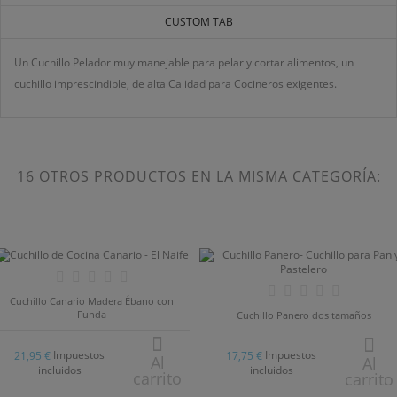
MI LISTA DE DESEOS
CUSTOM TAB
((LABEL))
Debe iniciar sesión para guardar productos en su lista
de deseos.
Un Cuchillo Pelador muy manejable para pelar y cortar alimentos, un
cuchillo imprescindible, de alta Calidad para Cocineros exigentes.
add_circle_outline
Crear nueva lista
((CANCELTEXT))
((LOGINTEXT))
((CANCELTEXT))
((CREATETEXT))
16 OTROS PRODUCTOS EN LA MISMA CATEGORÍA:
Cuchillo Canario Madera Ébano con
Funda
Cuchillo Panero dos tamaños
Impuestos
Impuestos
21,95 €
17,75 €
Al
Al
incluidos
incluidos
carrito
carrito