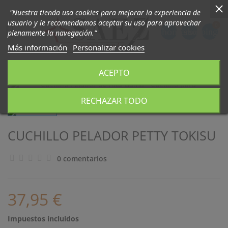
"Nuestra tienda usa cookies para mejorar la experiencia de
usuario y le recomendamos aceptar su uso para aprovechar
0

phone
person
shopping_ca
plenamente la navegación."
Más información
Personalizar cookies
ACEPTO
RECHAZAR TODO
CUCHILLO PELADOR PETTY TOKISU
0 comentarios
37,95 €
Impuestos incluidos