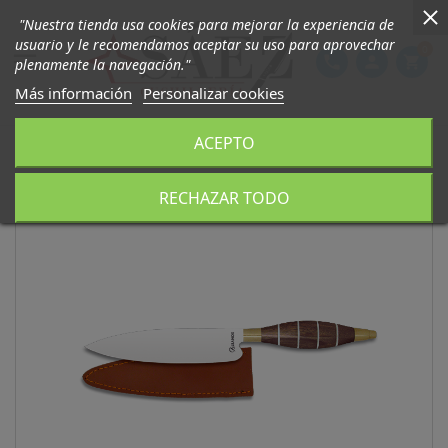
"Nuestra tienda usa cookies para mejorar la experiencia de
usuario y le recomendamos aceptar su uso para aprovechar
0

phone
person
shopping_cart
plenamente la navegación."
Más información
Personalizar cookies
ACEPTO
RECHAZAR TODO