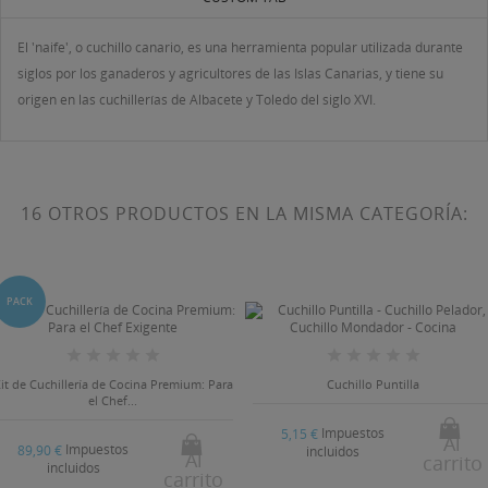
El 'naife', o cuchillo canario, es una herramienta popular utilizada durante
siglos por los ganaderos y agricultores de las Islas Canarias, y tiene su
origen en las cuchillerías de Albacete y Toledo del siglo XVI.
16 OTROS PRODUCTOS EN LA MISMA CATEGORÍA:
PACK
it de Cuchillería de Cocina Premium: Para
Cuchillo Puntilla
el Chef...
Impuestos
5,15 €
Al
Impuestos
89,90 €
incluidos
Al
carrito
incluidos
carrito