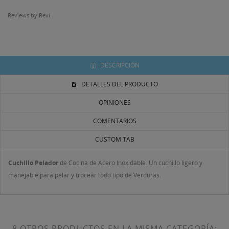
MI LISTA DE DESEOS
((LABEL))
Reviews by
Revi
Debe iniciar sesión para guardar productos en su lista
de deseos.
Crear nueva lista
add_circle_outline
((CANCELTEXT))
((LOGINTEXT))
DESCRIPCIÓN
((CANCELTEXT))
((CREATETEXT))
DETALLES DEL PRODUCTO
OPINIONES
COMENTARIOS
CUSTOM TAB
Cuchillo Pelador
de Cocina de Acero Inoxidable. Un cuchillo ligero y
manejable para pelar y trocear todo tipo de Verduras.
8 OTROS PRODUCTOS EN LA MISMA CATEGORÍA: