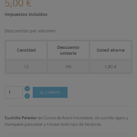
5,00 €
Impuestos incluidos
Descuentos por volumen
Descuento
Cantidad
Usted ahorra
unitario
12
3%
1,80 €
AL CARRITO
Cuchillo Pelador
de Cocina de Acero Inoxidable. Un cuchillo ligero y
manejable para pelar y trocear todo tipo de Verduras.
((TITLE))
INICIAR SESIÓN