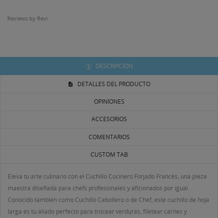
Reviews by
Revi
DESCRIPCIÓN
DETALLES DEL PRODUCTO
OPINIONES
ACCESORIOS
COMENTARIOS
CUSTOM TAB
((TITLE))
Eleva tu arte culinario con el Cuchillo Cocinero Forjado Francés, una pieza
INICIAR SESIÓN
maestra diseñada para chefs profesionales y aficionados por igual.
MI LISTA DE DESEOS
Conocido también como Cuchillo Cebollero o de Chef, este cuchillo de hoja
((LABEL))
Debe iniciar sesión para guardar productos en su lista
larga es tu aliado perfecto para trocear verduras, filetear carnes y