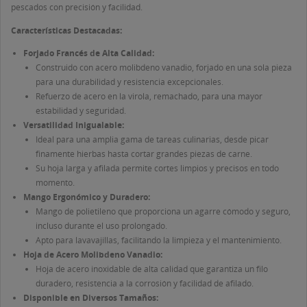
de deseos.
pescados con precisión y facilidad.
Características Destacadas:
Crear nueva lista
add_circle_outline
((CANCELTEXT))
((LOGINTEXT))
Forjado Francés de Alta Calidad:
((CANCELTEXT))
((CREATETEXT))
Construido con acero molibdeno vanadio, forjado en una sola pieza
para una durabilidad y resistencia excepcionales.
Refuerzo de acero en la virola, remachado, para una mayor
estabilidad y seguridad.
Versatilidad Inigualable:
Ideal para una amplia gama de tareas culinarias, desde picar
finamente hierbas hasta cortar grandes piezas de carne.
Su hoja larga y afilada permite cortes limpios y precisos en todo
momento.
Mango Ergonómico y Duradero:
Mango de polietileno que proporciona un agarre cómodo y seguro,
incluso durante el uso prolongado.
Apto para lavavajillas, facilitando la limpieza y el mantenimiento.
Hoja de Acero Molibdeno Vanadio:
Hoja de acero inoxidable de alta calidad que garantiza un filo
duradero, resistencia a la corrosión y facilidad de afilado.
Disponible en Diversos Tamaños: