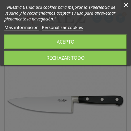
"Nuestra tienda usa cookies para mejorar la experiencia de
usuario y le recomendamos aceptar su uso para aprovechar
0

phone
person
shopping_cart
plenamente la navegación."
Más información
Personalizar cookies
ACEPTO
RECHAZAR TODO