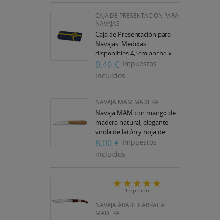
((
IN
MI
CAJA DE PRESENTACIÓN PARA
NAVAJAS
((L
Caja de Presentación para
((
De
Navajas. Medidas
disponibles 4,5cm ancho x
2,4cm alto x 13,5cm largo
0,40 €
Impuestos
3,6cm amcho x 1cm alto x
incluidos
9,7cm largo
NAVAJA MAM MADERA
Navaja MAM con mango de
madera natural, elegante
virola de latón y hoja de
acero inoxidable de 6 cm. Un
8,00 €
Impuestos
diseño clásico, resistente y
incluidos
funcional,...
1 opinión
NAVAJA ÁRABE CARRACA
MADERA