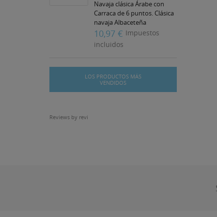
Navaja clásica Árabe con
Carraca de 6 puntos. Clásica
navaja Albaceteña
disponible en varios
10,97 €
Impuestos
tamaños de hoja. Hoja de
incluidos
Acero Inoxidable. Consta
de...
LOS PRODUCTOS MÁS
VENDIDOS
Reviews by
revi