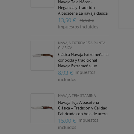
Navaja Teja Nácar –
Elegancia y Tradición
Albaceteña La navaja clásica
de Albacete modelo teja con
13,50 €
15,00 €
acabado en nácar es una
Impuestos incluidos
pieza que combina...
NAVAJA EXTREMEÑA PUNTA
CLÁSICA
Clásica Navaja Extremeña La
conocida y tradicional
Navaja Extremeña, un
modelo clásico que destaca
8,93 €
Impuestos
por su sencillez,
incluidos
funcionalidad y diseño...
NAVAJA TEJA STAMINA
Navaja Teja Albaceteña
Clásica – Tradición y Calidad.
Fabricada con hoja de acero
inoxidable de alta calidad,
15,00 €
Impuestos
garantiza un corte preciso y
incluidos
una...
((T