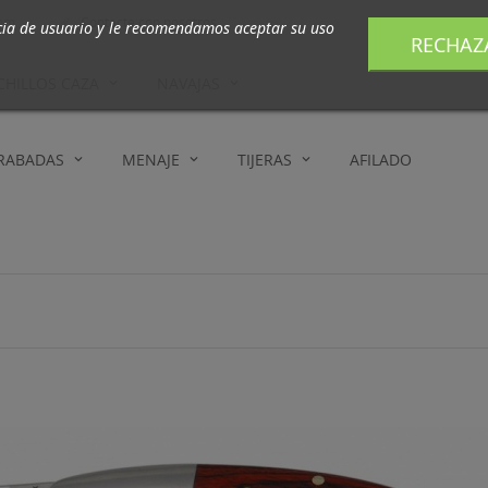
com
Contacte con nosotros

cia de usuario y le recomendamos aceptar su uso
RECHAZ
CHILLOS CAZA
NAVAJAS
GRABADAS
MENAJE
TIJERAS
AFILADO