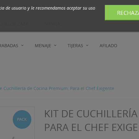
com
Contacte con nosotros

cia de usuario y le recomendamos aceptar su uso
RECHAZ
CHILLOS CAZA
NAVAJAS
GRABADAS
MENAJE
TIJERAS
AFILADO
de Cuchillería de Cocina Premium: Para el Chef Exigente
KIT DE CUCHILLERÍ
PACK
PARA EL CHEF EXIG