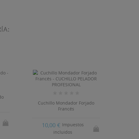
ÍA:
do
Cuchil
Cuchillo Mondador Forjado
Francés
69
10,00 €
Impuestos
incluidos