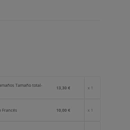
tamaños Tamaño total-
13,30 €
x 1
o Francés
10,00 €
x 1