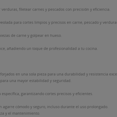
 verduras, filetear carnes y pescados con precisión y eficiencia.
lveolada para cortes limpios y precisos en carne, pescado y verdura
piezas de carne y golpear en hueso.
nce, añadiendo un toque de profesionalidad a tu cocina.
ITLE))
ICIAR SESIÓN
 LISTA DE DESEOS
ABEL))
orjados en una sola pieza para una durabilidad y resistencia exce
be iniciar sesión para guardar productos en su lista de deseos.
 para una mayor estabilidad y seguridad.
Crear nueva lis
add_circle_outline
((CANCELTEXT))
((LOGINTEXT))
específica, garantizando cortes precisos y eficientes.
((CANCELTEXT))
((CREATETEXT))
 agarre cómodo y seguro, incluso durante el uso prolongado.
ieza y el mantenimiento.