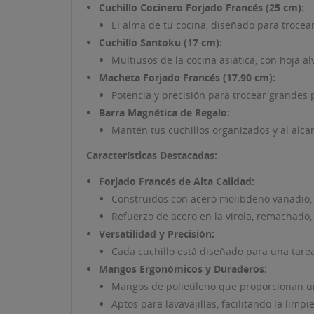
Cuchillo Cocinero Forjado Francés (25 cm):
El alma de tu cocina, diseñado para trocear
Cuchillo Santoku (17 cm):
Multiusos de la cocina asiática, con hoja a
Macheta Forjado Francés (17.90 cm):
Potencia y precisión para trocear grandes 
Barra Magnética de Regalo:
Mantén tus cuchillos organizados y al alca
((T
Características Destacadas:
IN
MI
Forjado Francés de Alta Calidad:
((L
Construidos con acero molibdeno vanadio, f
De
Refuerzo de acero en la virola, remachado,
Versatilidad y Precisión:
Cada cuchillo está diseñado para una tarea 
Mangos Ergonómicos y Duraderos:
Mangos de polietileno que proporcionan un
Aptos para lavavajillas, facilitando la limp