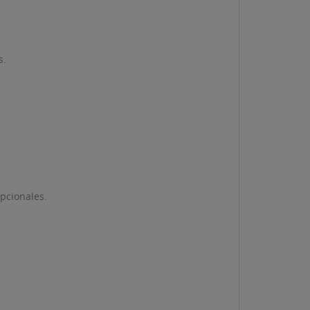
s.
pcionales.
ta