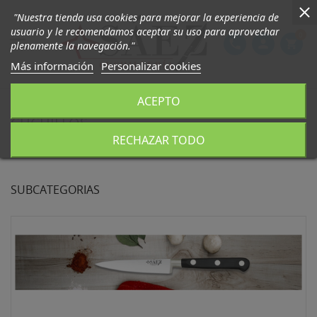
"Nuestra tienda usa cookies para mejorar la experiencia de
usuario y le recomendamos aceptar su uso para aprovechar
0

phone
person
shopping_cart
plenamente la navegación."
Más información
Personalizar cookies
ACEPTO
CUCHILLOS
RECHAZAR TODO
Hay 77 productos.
SUBCATEGORIAS