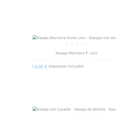
Navaja Marinera P. Loro
14,90 €
Impuestos incluidos
((T
IN
MI
((L