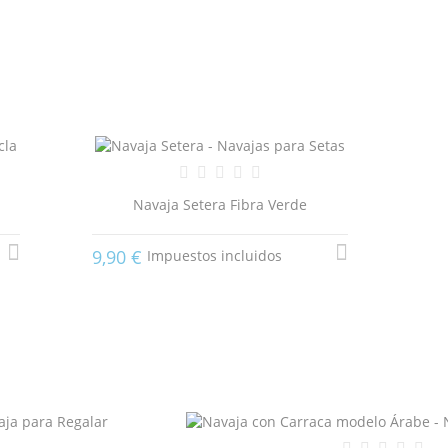
Navaja Setera Fibra Verde
9,90 €
Impuestos incluidos
ITLE))
ICIAR SESIÓN
 LISTA DE DESEOS
ABEL))