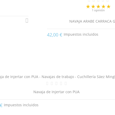
be iniciar sesión para guardar productos en su lista de deseos.
1 opinión
add_circle_outline
Crear nueva lis
((CANCELTEXT))
((LOGINTEXT))
NAVAJA ARABE CARRACA 
((CANCELTEXT))
((CREATETEXT))
42,00 €
Impuestos incluidos
Navaja de Injertar con PUA
 €
Impuestos incluidos