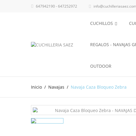
647942190 - 647252972
info@cuchilleriasaez.co

CUCHILLOS
CU
REGALOS - NAVAJAS 
OUTDOOR
Inicio
Navajas
Navaja Caza Bloqueo Zebra