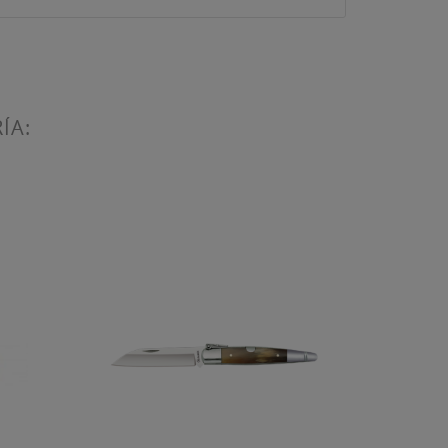
ÍA:
ta