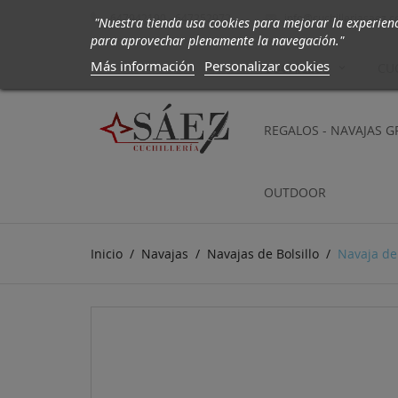
647942190 - 647252972
info@cuchilleriasaez.

"Nuestra tienda usa cookies para mejorar la experien
para aprovechar plenamente la navegación."
Más información
Personalizar cookies
CUCHILLOS
CU
REGALOS - NAVAJAS 
OUTDOOR
Inicio
Navajas
Navajas de Bolsillo
Navaja del