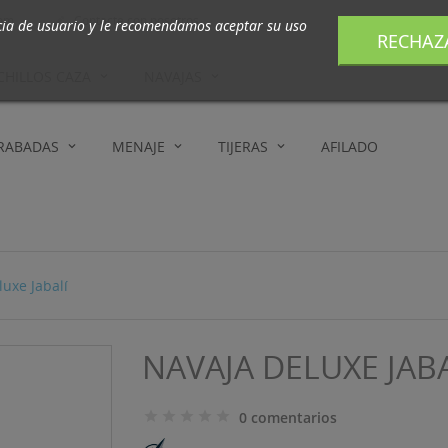
com
Contacte con nosotros

cia de usuario y le recomendamos aceptar su uso
RECHAZ
CHILLOS CAZA
NAVAJAS
GRABADAS
MENAJE
TIJERAS
AFILADO
uxe Jabalí
NAVAJA DELUXE JAB
0 comentarios