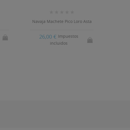
Navaja Machete Pico Loro Asta
Navaj
26,00 €
12
s
Impuestos
incluidos