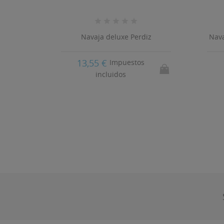
a Azul
Navaja deluxe Perdiz
Nava
13,55 €
Impuestos
incluidos