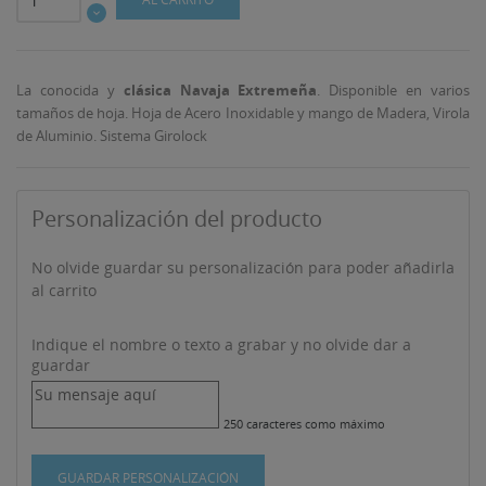
La conocida y
clásica Navaja Extremeña
. Disponible en varios
tamaños de hoja. Hoja de Acero Inoxidable y mango de Madera, Virola
de Aluminio. Sistema Girolock
Personalización del producto
No olvide guardar su personalización para poder añadirla
al carrito
Indique el nombre o texto a grabar y no olvide dar a
guardar
((TITLE))
INICIAR SESIÓN
MI LISTA DE DESEOS
250 caracteres como máximo
((LABEL))
Debe iniciar sesión para guardar productos en su lista
de deseos.
GUARDAR PERSONALIZACIÓN