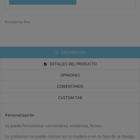
Crear nueva lista
add_circle_outline
((CANCELTEXT))
((LOGINTEXT))
Reviews by
Revi
((CANCELTEXT))
((CREATETEXT))
DESCRIPCIÓN
DETALLES DEL PRODUCTO
OPINIONES
COMENTARIOS
CUSTOM TAB
Personalización
Se puede Personalizar con nombres, emblemas, fechas....
La grabacion se puede realizar en la madera o en la hoja de la Navaja,