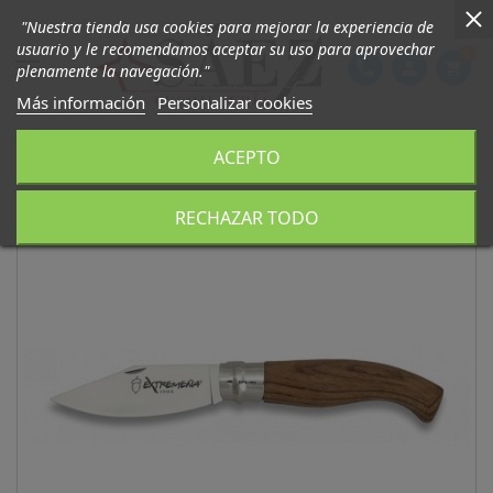
"Nuestra tienda usa cookies para mejorar la experiencia de
usuario y le recomendamos aceptar su uso para aprovechar
0

phone
person
shopping_cart
plenamente la navegación."
Más información
Personalizar cookies
ACEPTO
RECHAZAR TODO