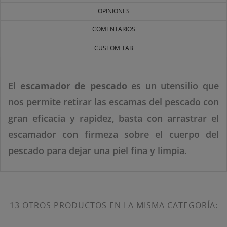
((LABEL))
Debe iniciar sesión para guardar productos en su lista
OPINIONES
de deseos.
COMENTARIOS
Crear nueva lista
add_circle_outline
CUSTOM TAB
((CANCELTEXT))
((LOGINTEXT))
((CANCELTEXT))
((CREATETEXT))
El
escamador de pescado
es un utensilio que
nos permite retirar las escamas del pescado con
gran eficacia y rapidez, basta con arrastrar el
escamador con firmeza sobre el cuerpo del
pescado para dejar una piel fina y limpia.
13 OTROS PRODUCTOS EN LA MISMA CATEGORÍA: