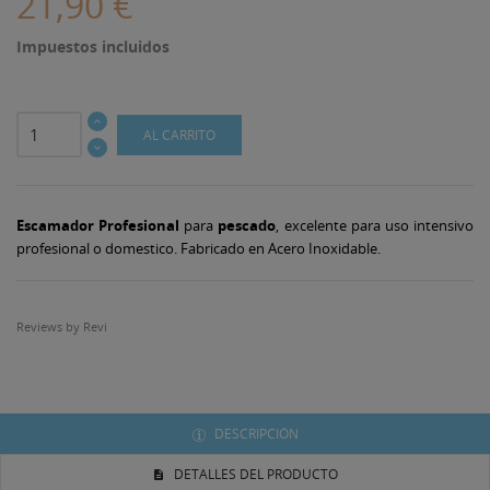
21,90 €
Impuestos incluidos
AL CARRITO
Escamador Profesional
para
pescado
, excelente para uso intensivo
profesional o domestico. Fabricado en Acero Inoxidable.
Reviews by
Revi
((TITLE))
DESCRIPCIÓN
INICIAR SESIÓN
MI LISTA DE DESEOS
DETALLES DEL PRODUCTO