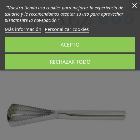
"Nuestra tienda usa cookies para mejorar la experiencia de
usuario y le recomendamos aceptar su uso para aprovechar
0

phone
person
shopping_cart
plenamente la navegación."
Más información
Personalizar cookies
ACEPTO
RECHAZAR TODO