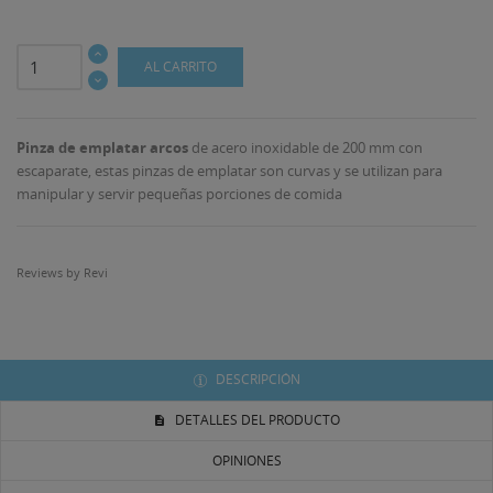
AL CARRITO
Pinza de emplatar arcos
de acero inoxidable de 200 mm con
escaparate, estas pinzas de emplatar son curvas y se utilizan para
manipular y servir pequeñas porciones de comida
Reviews by
Revi
((TITLE))
INICIAR SESIÓN
MI LISTA DE DESEOS
((LABEL))
DESCRIPCIÓN
Debe iniciar sesión para guardar productos en su lista
de deseos.
DETALLES DEL PRODUCTO
Crear nueva lista
add_circle_outline
OPINIONES
((CANCELTEXT))
((LOGINTEXT))