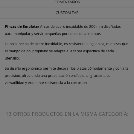
COMENTARIOS
((CANCELTEXT))
((CREATETEXT))
CUSTOM TAB
Pinzas de Emplatar
Arcos de acero inoxidable de 200 mm diseñadas
para manipular y servir pequeñas porciones de alimentos.
La hoja, hecha de acero inoxidable, es resistente e higiénica, mientras que
el mango de polipropileno se adapta a la tarea específica de cada
utensilio.
Su diseño ergonómico permite decorar los platos cómodamente y con alta
precisión, ofreciendo una presentación profesional gracias a su
versatilidad y excelente resistencia a la corrosión.
13 OTROS PRODUCTOS EN LA MISMA CATEGORÍA: