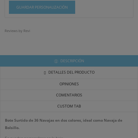
INICIAR SESIÓN
GUARDAR PERSONALIZACIÓN
MI LISTA DE DESEOS
((LABEL))
Debe iniciar sesión para guardar productos en su lista
de deseos.
Reviews by
Revi
add_circle_outline
Crear nueva lista
((CANCELTEXT))
((LOGINTEXT))
((CANCELTEXT))
((CREATETEXT))
DESCRIPCIÓN
DETALLES DEL PRODUCTO
OPINIONES
COMENTARIOS
CUSTOM TAB
Bote Surtido de 36 Navajas en dos colores, ideal como Navaja de
Bolsillo.