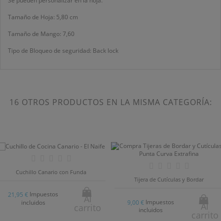
Se pueden personalizar en la hoja.
Tamaño de Hoja: 5,80 cm
Tamaño de Mango: 7,60
Tipo de Bloqueo de seguridad: Back lock
16 OTROS PRODUCTOS EN LA MISMA CATEGORÍA:
Cuchillo Canario con Funda
Tijera de Cutículas y Bordar
Impuestos
21,95 €
Al
Impuestos
9,00 €
incluidos
Al
carrito
incluidos
carrito