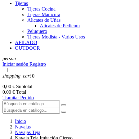
Tijeras
Tijeras Cocina
Tijeras Manicura
Alicates de Uñas
Alicates de Pedicura
Peluquero
Tijeras Modista - Varios Usos
AFILADO
OUTDOOR
person
Iniciar sesión
Registro
shopping_cart
0
0,00 €
Subtotal
0,00 €
Total
Tramitar Pedido
Inicio
Navajas
Navajas Teja
Navaja Teja Imitación Ciervo