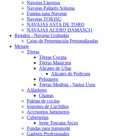
Navajas Llaveros
Navajas Pallarés Solsona
Fundas para Navajas
Navajas TOKISU
NAVAJAS ASTA DE TORO
NAVAJAS ACERO DAMASCO
Regalos - Navajas Grabadas
Cajas de Presentación Personalizadas
Menaje
Tijeras
Tijeras Cocina
Tijeras Manicura
Alicates de Uñas
Alicates de Pedicura
Peluquero
Tijeras Modista - Varios Usos
Afiladores
Chairas
Paletas de cocina
Soportes de Cuchillos
Accesorios Jamoneros
Cuberterias
Serie Toscana Arcos
Fundas para transporte
Gadgets Profesionales