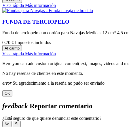
Vista rápida
Más información
FUNDA DE TERCIOPELO
Funda de terciopelo con cordón para Navajas Medidas 12 cm* 4,5 c
0,70 €
Impuestos incluidos
Al carrito
Vista rápida
Más información
Here you can add custom original content(text, images, videos and mo
No hay reseñas de clientes en este momento.
error
Su agradecimiento a la reseña no pudo ser enviado
OK
feedback
Reportar comentario
¿Está seguro de que quiere denunciar este comentario?
No
Si