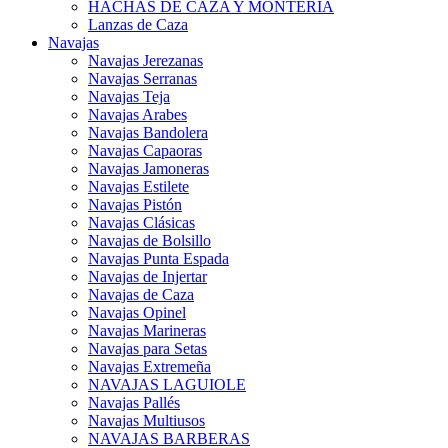
HACHAS DE CAZA Y MONTERÍA
Lanzas de Caza
Navajas
Navajas Jerezanas
Navajas Serranas
Navajas Teja
Navajas Arabes
Navajas Bandolera
Navajas Capaoras
Navajas Jamoneras
Navajas Estilete
Navajas Pistón
Navajas Clásicas
Navajas de Bolsillo
Navajas Punta Espada
Navajas de Injertar
Navajas de Caza
Navajas Opinel
Navajas Marineras
Navajas para Setas
Navajas Extremeña
NAVAJAS LAGUIOLE
Navajas Pallés
Navajas Multiusos
NAVAJAS BARBERAS