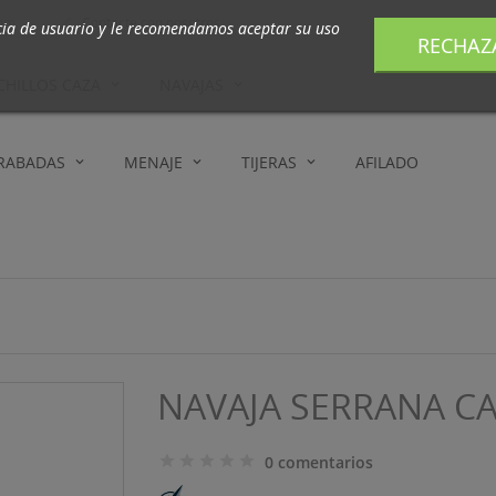
com
Contacte con nosotros

cia de usuario y le recomendamos aceptar su uso
RECHAZ
CHILLOS CAZA
NAVAJAS
GRABADAS
MENAJE
TIJERAS
AFILADO
NAVAJA SERRANA C
0 comentarios