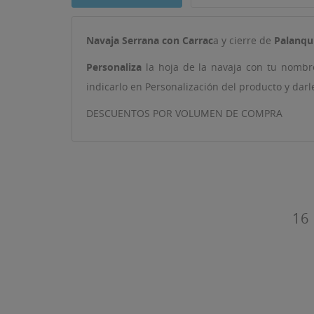
Navaja Serrana con Carrac
a y cierre de
Palanqui
Personaliza
la hoja de la navaja con tu nombre
((T
indicarlo en Personalización del producto y darl
IN
MI
DESCUENTOS POR VOLUMEN DE COMPRA
((L
De
16