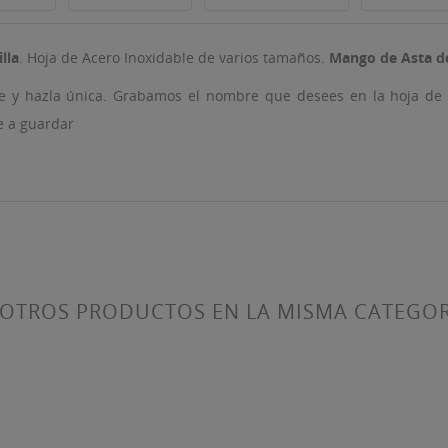
lla
. Hoja de Acero Inoxidable de varios tamaños.
Mango de Asta d
 y hazla única. Grabamos el nombre que desees en la hoja de la
ITLE))
e a guardar
ICIAR SESIÓN
 LISTA DE DESEOS
ABEL))
be iniciar sesión para guardar productos en su lista de deseos.
Crear nueva lis
add_circle_outline
((CANCELTEXT))
((LOGINTEXT))
((CANCELTEXT))
((CREATETEXT))
 OTROS PRODUCTOS EN LA MISMA CATEGOR