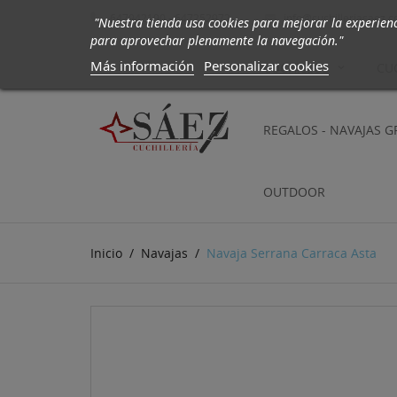
647942190 - 647252972
info@cuchilleriasaez.

"Nuestra tienda usa cookies para mejorar la experien
para aprovechar plenamente la navegación."
Más información
Personalizar cookies
CUCHILLOS
CU
REGALOS - NAVAJAS 
OUTDOOR
Inicio
Navajas
Navaja Serrana Carraca Asta