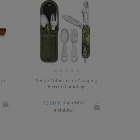
N
15
era
Set de Cubiertos de Camping
Ejercito Camuflaje
20,00 €
s
Impuestos
incluidos