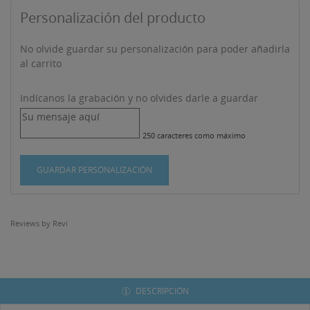
Personalización del producto
No olvide guardar su personalización para poder añadirla
al carrito
Indícanos la grabación y no olvides darle a guardar
250 caracteres como máximo
((TITLE))
INICIAR SESIÓN
GUARDAR PERSONALIZACIÓN
MI LISTA DE DESEOS
((LABEL))
Debe iniciar sesión para guardar productos en su lista
de deseos.
Reviews by
Revi
Crear nueva lista
add_circle_outline
((CANCELTEXT))
((LOGINTEXT))
((CANCELTEXT))
((CREATETEXT))
DESCRIPCIÓN