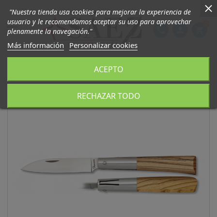
"Nuestra tienda usa cookies para mejorar la experiencia de
usuario y le recomendamos aceptar su uso para aprovechar
0

phone
person
shopping_cart
plenamente la navegación."
Más información
Personalizar cookies
ACEPTO
RECHAZAR TODO