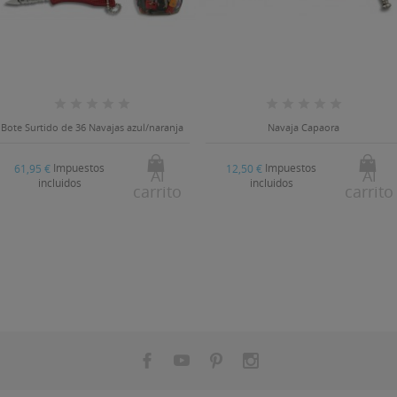
Bote Surtido de 36 Navajas azul/naranja
Navaja Capaora
Impuestos
Impuestos
61,95 €
12,50 €
Al
Al
incluidos
incluidos
carrito
carrito