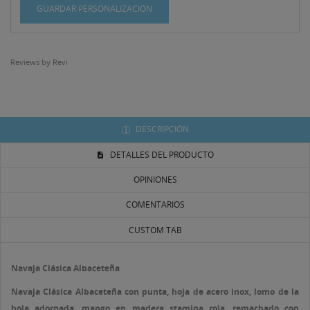
Crear nueva lista
add_circle_outline
GUARDAR PERSONALIZACIÓN
((CANCELTEXT))
((LOGINTEXT))
((CANCELTEXT))
((CREATETEXT))
Reviews by
Revi
DESCRIPCIÓN
DETALLES DEL PRODUCTO
OPINIONES
COMENTARIOS
CUSTOM TAB
Navaja Clásica Albaceteña
Navaja Clásica Albaceteña
con punta, hoja de acero inox, lomo de la
hoja adornada, mango en madera stamina roja, remachado con