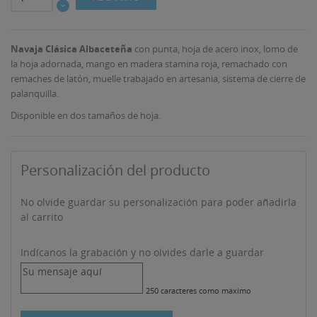
Navaja Clásica Albaceteña
con punta, hoja de acero inox, lomo de
la hoja adornada, mango en madera stamina roja, remachado con
remaches de latón, muelle trabajado en artesania, sistema de cierre de
palanquilla.
Disponible en dos tamaños de hoja.
Personalización del producto
No olvide guardar su personalización para poder añadirla
al carrito
((TITLE))
INICIAR SESIÓN
Indícanos la grabación y no olvides darle a guardar
MI LISTA DE DESEOS
((LABEL))
Debe iniciar sesión para guardar productos en su lista
250 caracteres como máximo
de deseos.