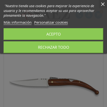
"Nuestra tienda usa cookies para mejorar la experiencia de
usuario y le recomendamos aceptar su uso para aprovechar
0

phone
person
shopping_cart
plenamente la navegación."
Más información
Personalizar cookies
ACEPTO
RECHAZAR TODO