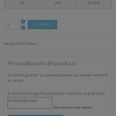
50
20%
98,18 €
AL CARRITO
Navaja Pallés Madera
Personalización del producto
((TITLE))
INICIAR SESIÓN
MI LISTA DE DESEOS
No olvide guardar su personalización para poder añadirla
al carrito
((LABEL))
Debe iniciar sesión para guardar productos en su lista
de deseos.
Si desea la Navaja Personalizada indícanos la grabación
Crear nueva lista
add_circle_outline
((CANCELTEXT))
((LOGINTEXT))
250 caracteres como máximo
((CANCELTEXT))
((CREATETEXT))