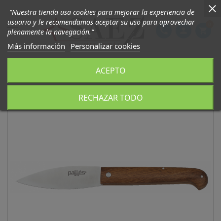
"Nuestra tienda usa cookies para mejorar la experiencia de
usuario y le recomendamos aceptar su uso para aprovechar
0

phone
person
shopping_cart
plenamente la navegación."
Más información
Personalizar cookies
ACEPTO
RECHAZAR TODO