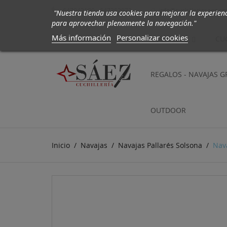
647942190 - 647252972
info@cuchilleriasaez.c

"Nuestra tienda usa cookies para mejorar la experien
para aprovechar plenamente la navegación."
Más información
Personalizar cookies
CUCHILLOS
CU
REGALOS - NAVAJAS 
OUTDOOR
Inicio
Navajas
Navajas Pallarés Solsona
Nav