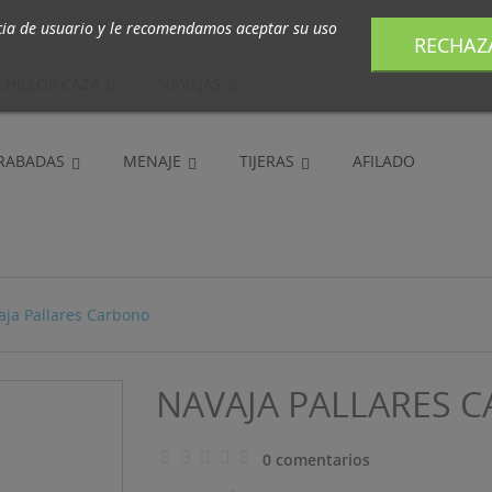
om
Contacte con nosotros

cia de usuario y le recomendamos aceptar su uso
RECHAZ
CHILLOS CAZA
NAVAJAS
GRABADAS
MENAJE
TIJERAS
AFILADO
aja Pallares Carbono
NAVAJA PALLARES 
0 comentarios