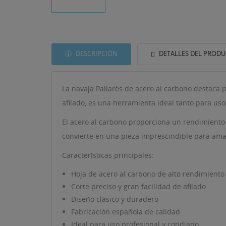
DESCRIPCIÓN
DETALLES DEL PROD
La navaja Pallarès de acero al carbono destaca p
afilado, es una herramienta ideal tanto para uso
El acero al carbono proporciona un rendimiento 
convierte en una pieza imprescindible para amant
Características principales:
Hoja de acero al carbono de alto rendimiento
Corte preciso y gran facilidad de afilado
Diseño clásico y duradero
((T
Fabricación española de calidad
IN
MI
Ideal para uso profesional y cotidiano