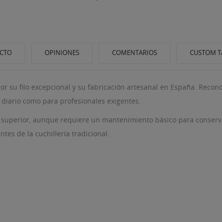
UCTO
OPINIONES
COMENTARIOS
CUSTOM T
or su filo excepcional y su fabricación artesanal en España. Recono
 diario como para profesionales exigentes.
superior, aunque requiere un mantenimiento básico para conservar 
es de la cuchillería tradicional.
ITLE))
ICIAR SESIÓN
 LISTA DE DESEOS