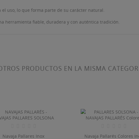
ABEL))
el uso, lo que forma parte de su carácter natural.
be iniciar sesión para guardar productos en su lista de deseos.
na herramienta fiable, duradera y con auténtica tradición.
add_circle_outline
Crear nueva lis
((CANCELTEXT))
((LOGINTEXT))
((CANCELTEXT))
((CREATETEXT))
OTROS PRODUCTOS EN LA MISMA CATEGOR
Navaja Pallares Inox
Navaja Pallarés Colores In