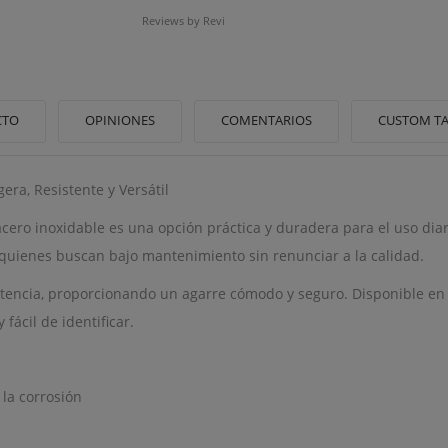
Reviews by
Revi
CTO
OPINIONES
COMENTARIOS
CUSTOM T
era, Resistente y Versátil
cero inoxidable es una opción práctica y duradera para el uso diar
a quienes buscan bajo mantenimiento sin renunciar a la calidad.
encia, proporcionando un agarre cómodo y seguro. Disponible en col
ácil de identificar.
 la corrosión
ITLE))
ICIAR SESIÓN
 LISTA DE DESEOS