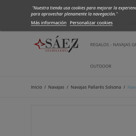
647942190 - 647252972
info@cuchilleriasaez.co

"Nuestra tienda usa cookies para mejorar la experien
para aprovechar plenamente la navegación."
Más información
Personalizar cookies
CUCHILLOS
CU
REGALOS - NAVAJAS 
OUTDOOR
Inicio
Navajas
Navajas Pallarés Solsona
Nava