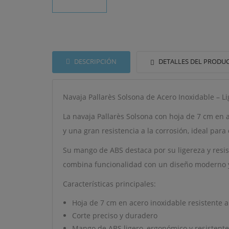
DESCRIPCIÓN
DETALLES DEL PRODU
Navaja Pallarès Solsona de Acero Inoxidable – Lig
La navaja Pallarès Solsona con hoja de 7 cm en a
y una gran resistencia a la corrosión, ideal par
Su mango de ABS destaca por su ligereza y resist
combina funcionalidad con un diseño moderno y f
Características principales:
Hoja de 7 cm en acero inoxidable resistente a
((T
Corte preciso y duradero
IN
MI
Mango de ABS ligero, ergonómico y resistente