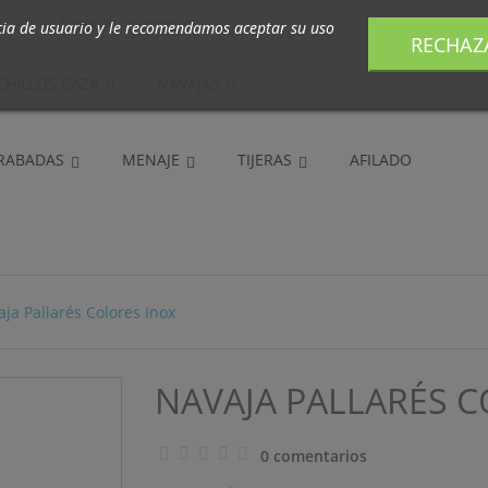
m
Contacte con nosotros

cia de usuario y le recomendamos aceptar su uso
RECHAZ
CHILLOS CAZA
NAVAJAS
GRABADAS
MENAJE
TIJERAS
AFILADO
ja Pallarés Colores Inox
NAVAJA PALLARÉS C
0 comentarios