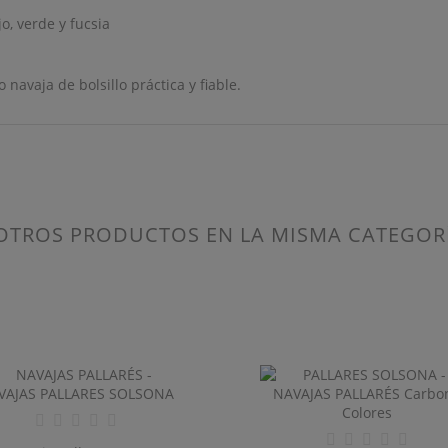
ABEL))
jo, verde y fucsia
be iniciar sesión para guardar productos en su lista de deseos.
 navaja de bolsillo práctica y fiable.
add_circle_outline
Crear nueva lis
((CANCELTEXT))
((LOGINTEXT))
((CANCELTEXT))
((CREATETEXT))
OTROS PRODUCTOS EN LA MISMA CATEGOR