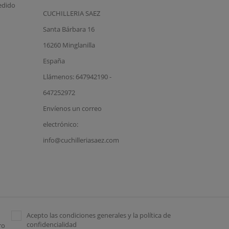
edido
CUCHILLERIA SAEZ
Santa Bárbara 16
16260 Minglanilla
España
Llámenos: 647942190 -
647252972
Envíenos un correo
electrónico:
info@cuchilleriasaez.com
Acepto las condiciones generales y la política de
confidencialidad
ro