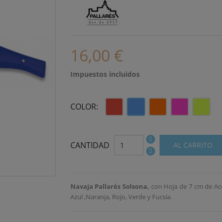
16,00 €
Impuestos incluidos
Rojo
Azul
Naranja
Fucsia
Verde
COLOR:
Lima
CANTIDAD
AL CARRITO
Navaja Pallarés
Solsona,
con Hoja de 7 cm de Ace
Azul ,Naranja, Rojo, Verde y Fucsia.