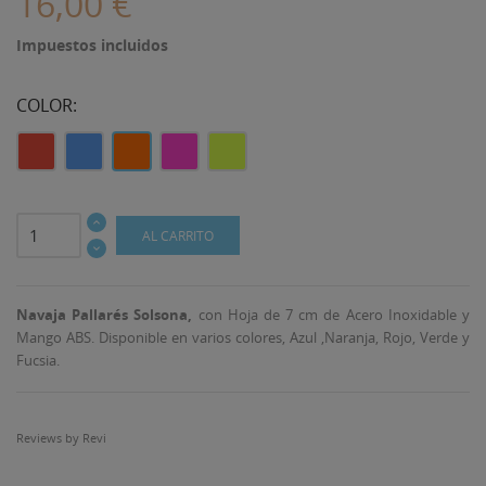
16,00 €
Impuestos incluidos
COLOR:
Rojo
Azul
Naranja
Fucsia
Verde
Lima
AL CARRITO
Navaja Pallarés
Solsona,
con Hoja de 7 cm de Acero Inoxidable y
Mango ABS. Disponible en varios colores, Azul ,Naranja, Rojo, Verde y
Fucsia.
Reviews by
Revi