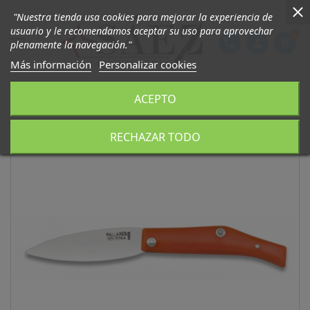
"Nuestra tienda usa cookies para mejorar la experiencia de
usuario y le recomendamos aceptar su uso para aprovechar
0

phone
person
shopping_cart
plenamente la navegación."
Más información
Personalizar cookies
ACEPTO
RECHAZAR TODO