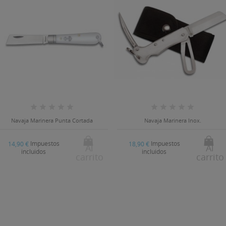
Navaja Marinera Punta Cortada
Navaja Marinera Inox.
Impuestos
Impuestos
14,90 €
18,90 €
Al
Al
incluidos
incluidos
carrito
carrito