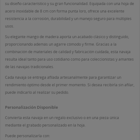
su diseño característico y su gran funcionalidad. Equipada con una hoja de
acero inoxidable de 8 cm con forma punta loro, ofrece una excelente
resistencia a la corrosión, durabilidad y un manejo seguro para múltiples
usos.
Su elegante mango de madera aporta un acabado clásico y distinguido,
proporcionando además un agarre cómodo y firme. Gracias a la
((TITLE))
combinación de materiales de calidad y fabricación cuidada, esta navaja
INICIAR SESIÓN
MI LISTA DE DESEOS
resulta ideal tanto para uso cotidiano como para coleccionistas y amantes
de las navajas tradicionales.
((LABEL))
Debe iniciar sesión para guardar productos en su lista
de deseos.
Cada navaja se entrega afilada artesanalmente para garantizar un
rendimiento óptimo desde el primer momento. Si desea recibirla sin afilar,
Crear nueva lista
add_circle_outline
puede indicarlo al realizar su pedido.
((CANCELTEXT))
((LOGINTEXT))
((CANCELTEXT))
((CREATETEXT))
Personalización Disponible
Convierta esta navaja en un regalo exclusivo o en una pieza única
mediante el grabado personalizado en la hoja.
Puede personalizarla con: