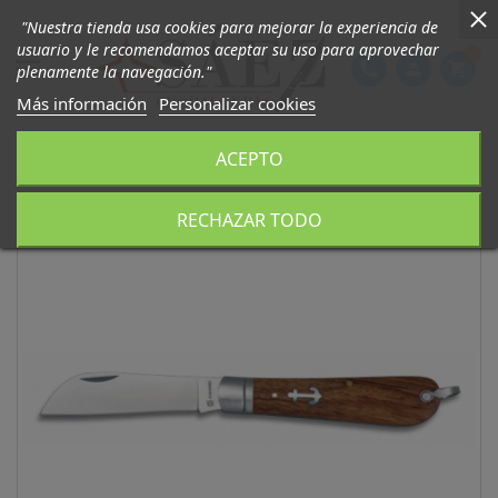
"Nuestra tienda usa cookies para mejorar la experiencia de
usuario y le recomendamos aceptar su uso para aprovechar
0

phone
person
shopping_cart
plenamente la navegación."
Más información
Personalizar cookies
ACEPTO
RECHAZAR TODO