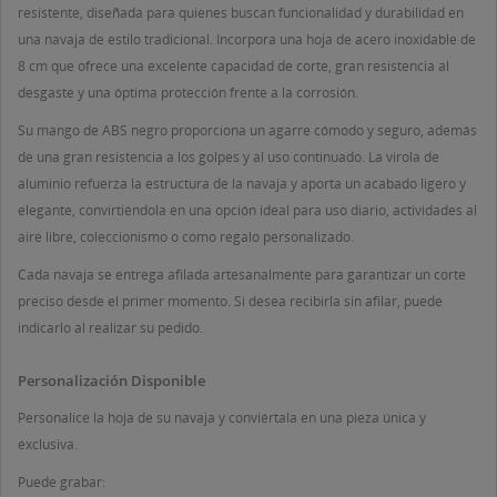
resistente, diseñada para quienes buscan funcionalidad y durabilidad en
una navaja de estilo tradicional. Incorpora una hoja de acero inoxidable de
8 cm que ofrece una excelente capacidad de corte, gran resistencia al
desgaste y una óptima protección frente a la corrosión.
Su mango de ABS negro proporciona un agarre cómodo y seguro, además
de una gran resistencia a los golpes y al uso continuado. La virola de
((TITLE))
aluminio refuerza la estructura de la navaja y aporta un acabado ligero y
INICIAR SESIÓN
elegante, convirtiéndola en una opción ideal para uso diario, actividades al
MI LISTA DE DESEOS
aire libre, coleccionismo o como regalo personalizado.
((LABEL))
Debe iniciar sesión para guardar productos en su lista
Cada navaja se entrega afilada artesanalmente para garantizar un corte
de deseos.
preciso desde el primer momento. Si desea recibirla sin afilar, puede
Crear nueva lista
add_circle_outline
indicarlo al realizar su pedido.
((CANCELTEXT))
((LOGINTEXT))
((CANCELTEXT))
((CREATETEXT))
Personalización Disponible
Personalice la hoja de su navaja y conviértala en una pieza única y
exclusiva.
Puede grabar: