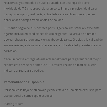
resistencia y comodidad de uso. Equipada con una hoja de acero
inoxidable de 7,5 cm, proporciona un corte limpio y preciso, ideal para
trabajos de injerto, jardinería, actividades al aire libre o para quienes
aprecian las navajas tradicionales de calidad.
Su mango negro de ABS destaca por su ligereza, resistencia y excelente
agarre, incluso en condiciones de uso exigentes. La virola de aluminio
((TITLE))
aporta robustez al conjunto y un acabado elegante. Gracias a la calidad de
INICIAR SESIÓN
MI LISTA DE DESEOS
sus materiales, esta navaja ofrece una gran durabilidad y resistencia a la
corrosión.
((LABEL))
Debe iniciar sesión para guardar productos en su lista
de deseos.
Cada unidad se entrega afilada artesanalmente para garantizar el mejor
rendimiento desde el primer uso. Si prefiere recibirla sin afilar, puede
Crear nueva lista
add_circle_outline
indicarlo al realizar su pedido.
((CANCELTEXT))
((LOGINTEXT))
((CANCELTEXT))
((CREATETEXT))
Personalización Disponible
Personalice la hoja de su navaja y conviértala en una pieza exclusiva para
uso personal o como regalo especial.
Puede grabar: