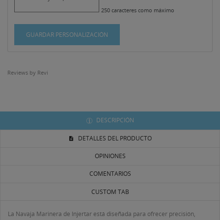
250 caracteres como máximo
GUARDAR PERSONALIZACIÓN
Reviews by
Revi
DESCRIPCIÓN
DETALLES DEL PRODUCTO
OPINIONES
COMENTARIOS
CUSTOM TAB
La Navaja Marinera de Injertar está diseñada para ofrecer precisión,