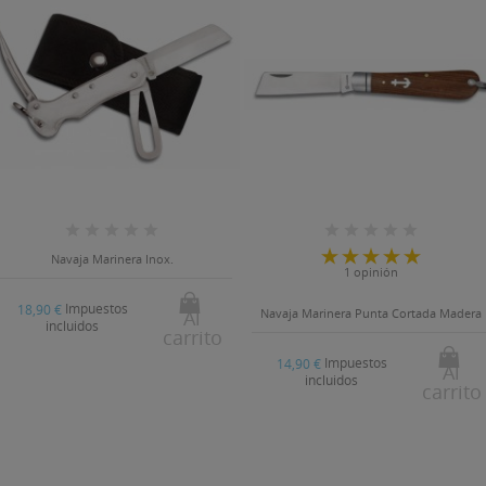
Navaja Marinera Inox.
1 opinión
Impuestos
18,90 €
Al
Navaja Marinera Punta Cortada Madera
incluidos
carrito
Impuestos
14,90 €
Al
incluidos
carrito