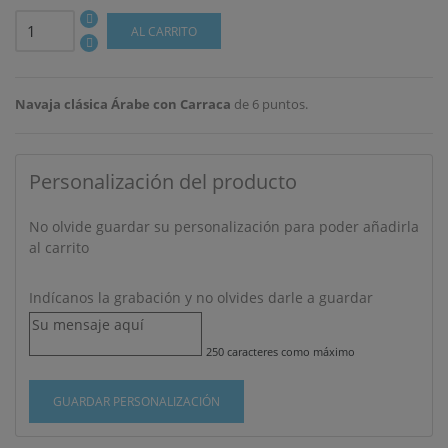
AL CARRITO
Navaja clásica Árabe con Carraca
de 6 puntos.
Personalización del producto
((TITLE))
INICIAR SESIÓN
No olvide guardar su personalización para poder añadirla
MI LISTA DE DESEOS
al carrito
((LABEL))
Debe iniciar sesión para guardar productos en su lista
de deseos.
Indícanos la grabación y no olvides darle a guardar
add_circle_outline
Crear nueva lista
250 caracteres como máximo
((CANCELTEXT))
((LOGINTEXT))
((CANCELTEXT))
((CREATETEXT))
GUARDAR PERSONALIZACIÓN