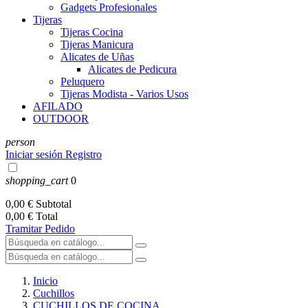
Gadgets Profesionales
Tijeras
Tijeras Cocina
Tijeras Manicura
Alicates de Uñas
Alicates de Pedicura
Peluquero
Tijeras Modista - Varios Usos
AFILADO
OUTDOOR
person
Iniciar sesión
Registro
shopping_cart
0
0,00 €
Subtotal
0,00 €
Total
Tramitar Pedido
Inicio
Cuchillos
CUCHILLOS DE COCINA