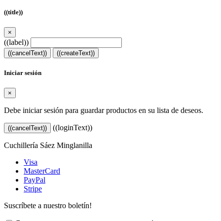
((title))
×
((label))
((cancelText))
((createText))
Iniciar sesión
×
Debe iniciar sesión para guardar productos en su lista de deseos.
((loginText))
((cancelText))
Cuchillería Sáez Minglanilla
Visa
MasterCard
PayPal
Stripe
Suscríbete a nuestro boletín!