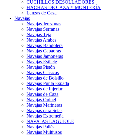
CUCHILLOS DESOLLADORES
HACHAS DE CAZA Y MONTERÍA
Lanzas de Caza
Navajas
Navajas Jerezanas
Navajas Serranas
Navajas Teja
Navajas Arabes
Navajas Bandolera
Navajas Capaoras
Navajas Jamoneras
Navajas Estilete
Navajas Pistón
Navajas Clásicas
Navajas de Bolsillo
Navajas Punta Espada
Navajas de Injertar
Navajas de Caza
Navajas Opinel
Navajas Marineras
Navajas para Setas
Navajas Extremeña
NAVAJAS LAGUIOLE
Navajas Pallés
Navajas Multiusos