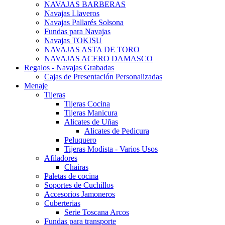
NAVAJAS BARBERAS
Navajas Llaveros
Navajas Pallarés Solsona
Fundas para Navajas
Navajas TOKISU
NAVAJAS ASTA DE TORO
NAVAJAS ACERO DAMASCO
Regalos - Navajas Grabadas
Cajas de Presentación Personalizadas
Menaje
Tijeras
Tijeras Cocina
Tijeras Manicura
Alicates de Uñas
Alicates de Pedicura
Peluquero
Tijeras Modista - Varios Usos
Afiladores
Chairas
Paletas de cocina
Soportes de Cuchillos
Accesorios Jamoneros
Cuberterias
Serie Toscana Arcos
Fundas para transporte