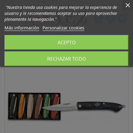
"Nuestra tienda usa cookies para mejorar la experiencia de
usuario y le recomendamos aceptar su uso para aprovechar
0

phone
person
shopping_cart
plenamente la navegación."
Más información
Personalizar cookies
ACEPTO
RECHAZAR TODO