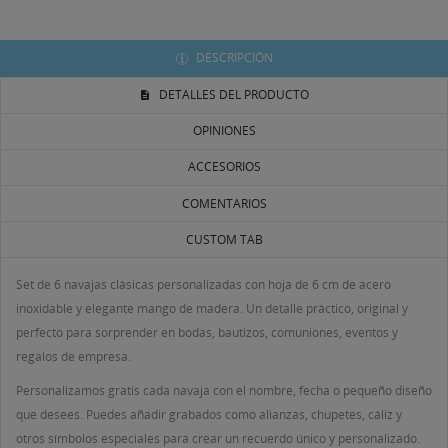
DESCRIPCIÓN
DETALLES DEL PRODUCTO
OPINIONES
ACCESORIOS
COMENTARIOS
CUSTOM TAB
((TITLE))
Set de 6 navajas clásicas personalizadas con hoja de 6 cm de acero
INICIAR SESIÓN
inoxidable y elegante mango de madera. Un detalle práctico, original y
MI LISTA DE DESEOS
perfecto para sorprender en bodas, bautizos, comuniones, eventos y
((LABEL))
Debe iniciar sesión para guardar productos en su lista
regalos de empresa.
de deseos.
Personalizamos gratis cada navaja con el nombre, fecha o pequeño diseño
que desees. Puedes añadir grabados como alianzas, chupetes, cáliz y
Crear nueva lista
add_circle_outline
otros símbolos especiales para crear un recuerdo único y personalizado.
((CANCELTEXT))
((LOGINTEXT))