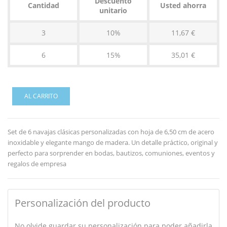
Descuento
Cantidad
Usted ahorra
unitario
3
10%
11,67 €
6
15%
35,01 €
AL CARRITO
Set de 6 navajas clásicas personalizadas con hoja de 6,50 cm de acero
inoxidable y elegante mango de madera. Un detalle práctico, original y
perfecto para sorprender en bodas, bautizos, comuniones, eventos y
regalos de empresa
Personalización del producto
No olvide guardar su personalización para poder añadirla