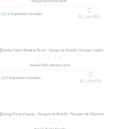
Navaja Bandolera Nacar
Impuestos incluidos
13,55 €
Al carrito
Navaja Palles Madera recta
Impuestos incluidos
8,70 €
Al carrito
Navaja Punta Espada