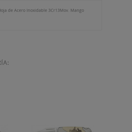
Hoja de Acero Inoxidable 3Cr13Mov. Mango
ta
ÍA: