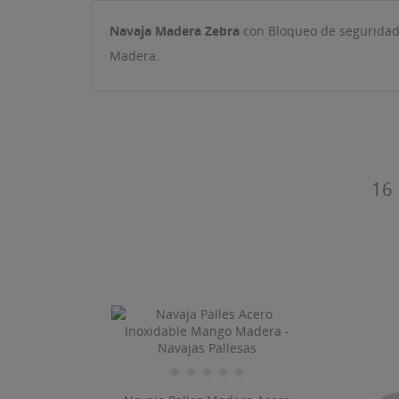
Navaja Madera Zebra
con Bloqueo de seguridad
((T
Madera.
IN
MI
((L
De
16