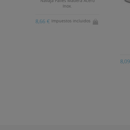
Navaja Palles Madera Acero
Inox.
8,66 €
Impuestos incluidos
r
8,0