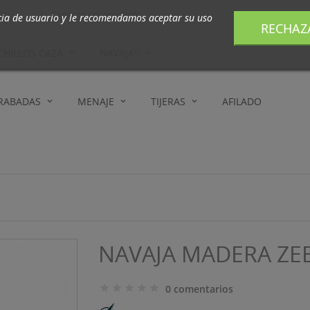
com
Contacte con nosotros

cia de usuario y le recomendamos aceptar su uso
RECHAZ
CHILLOS CAZA
NAVAJAS
GRABADAS
MENAJE
TIJERAS
AFILADO
NAVAJA MADERA ZE
0 comentarios