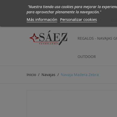
647942190 - 647252972
info@cuchilleriasaez.

"Nuestra tienda usa cookies para mejorar la experien
para aprovechar plenamente la navegación."
Más información
Personalizar cookies
CUCHILLOS
CU
REGALOS - NAVAJAS 
OUTDOOR
Inicio
Navajas
Navaja Madera Zebra