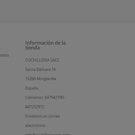
Información de la
tienda
edido
CUCHILLERIA SAEZ
Santa Bárbara 16
16260 Minglanilla
España
Llámenos: 647942190 -
647252972
Envíenos un correo
electrónico:
info@cuchilleriasaez.com