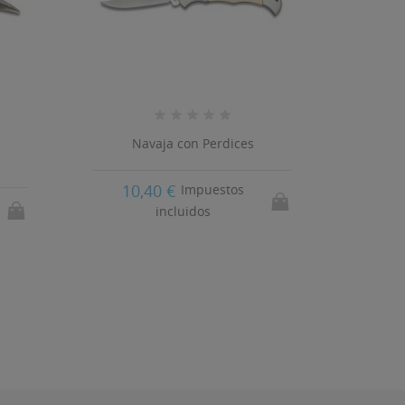
15
Navaja con Perdices
10,40 €
Impuestos
s
incluidos