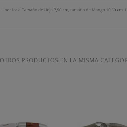
 Liner lock. Tamaño de Hoja 7,90 cm, tamaño de Mango 10,60 cm. 
ITLE))
ICIAR SESIÓN
 LISTA DE DESEOS
ABEL))
be iniciar sesión para guardar productos en su lista de deseos.
Crear nueva lis
add_circle_outline
((CANCELTEXT))
((LOGINTEXT))
 OTROS PRODUCTOS EN LA MISMA CATEGOR
((CANCELTEXT))
((CREATETEXT))