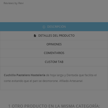
Reviews by
Revi
((LABEL))
Debe iniciar sesión para guardar productos en su lista
de deseos.
Crear nueva lista
add_circle_outline
DESCRIPCIÓN
((CANCELTEXT))
((LOGINTEXT))
((CANCELTEXT))
((CREATETEXT))
DETALLES DEL PRODUCTO
OPINIONES
COMENTARIOS
CUSTOM TAB
Cuchillo
Pastelero
Hostelería
de hoja larga y Dentada que facilita el
corte evitando que el pan se desmorone. Afilado Artesanal.
1 OTRO PRODUCTO EN LA MISMA CATEGORÍA: