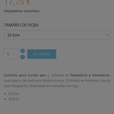
17,75 €
Impuestos incluidos
TAMAÑO DE HOJA:
AL CARRITO
Cuchillo para cortar
pan
y utilizado en
Pastelería y Hostelería
,
hoja larga y dentada que facilita el corte. El Afilado es Artesanal, marca
Saez Minglanilla. Disponible dos tamaños de hoja:
25,5cm
30,5cm
((TITLE))
INICIAR SESIÓN
MI LISTA DE DESEOS