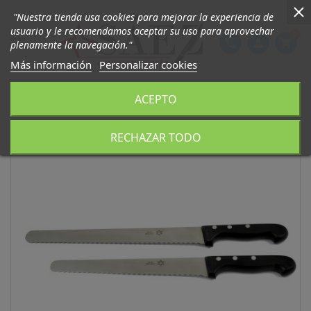
"Nuestra tienda usa cookies para mejorar la experiencia de
usuario y le recomendamos aceptar su uso para aprovechar
0

phone
person
shopping_cart
plenamente la navegación."
Más información
Personalizar cookies
ACEPTO
RECHAZAR TODO