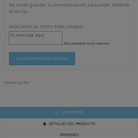
No olvide guardar su personalización para poder añadirla
al carrito
INDÍCANOS EL TEXTO PARA GRABAR
((TITLE))
250 caracteres como máximo
INICIAR SESIÓN
MI LISTA DE DESEOS
GUARDAR PERSONALIZACIÓN
((LABEL))
Debe iniciar sesión para guardar productos en su lista
de deseos.
Crear nueva lista
add_circle_outline
Reviews by
Revi
((CANCELTEXT))
((LOGINTEXT))
((CANCELTEXT))
((CREATETEXT))
DESCRIPCIÓN
DETALLES DEL PRODUCTO
OPINIONES