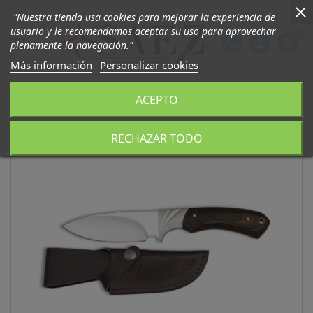
"Nuestra tienda usa cookies para mejorar la experiencia de
usuario y le recomendamos aceptar su uso para aprovechar
0

phone
person
shopping_cart
plenamente la navegación."
Más información
Personalizar cookies
ACEPTO
RECHAZAR TODO