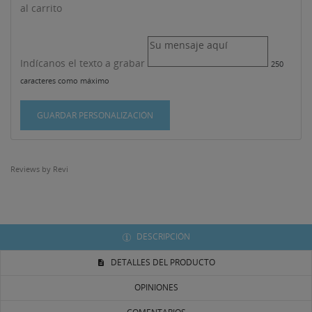
al carrito
Indícanos el texto a grabar
250
caracteres como máximo
GUARDAR PERSONALIZACIÓN
((TITLE))
INICIAR SESIÓN
Reviews by
Revi
MI LISTA DE DESEOS
((LABEL))
Debe iniciar sesión para guardar productos en su lista
de deseos.
DESCRIPCIÓN
Crear nueva lista
add_circle_outline
((CANCELTEXT))
((LOGINTEXT))
DETALLES DEL PRODUCTO
((CANCELTEXT))
((CREATETEXT))
OPINIONES