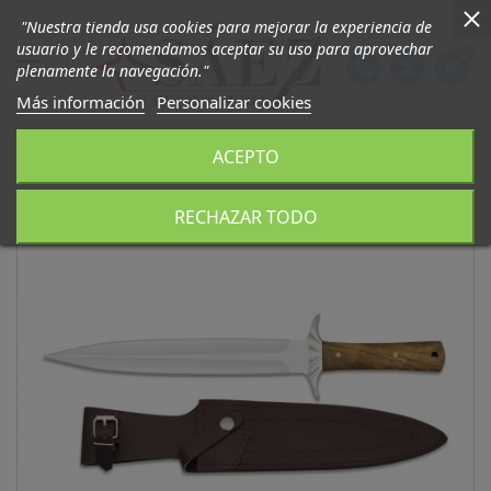
"Nuestra tienda usa cookies para mejorar la experiencia de
usuario y le recomendamos aceptar su uso para aprovechar
0

phone
person
shopping_cart
plenamente la navegación."
Más información
Personalizar cookies
ACEPTO
RECHAZAR TODO