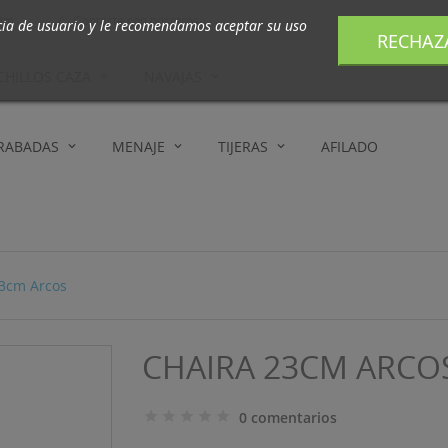
com
Contacte con nosotros

cia de usuario y le recomendamos aceptar su uso
RECHAZ
CHILLOS CAZA
NAVAJAS
GRABADAS
MENAJE
TIJERAS
AFILADO
23cm Arcos
CHAIRA 23CM ARCO
0 comentarios