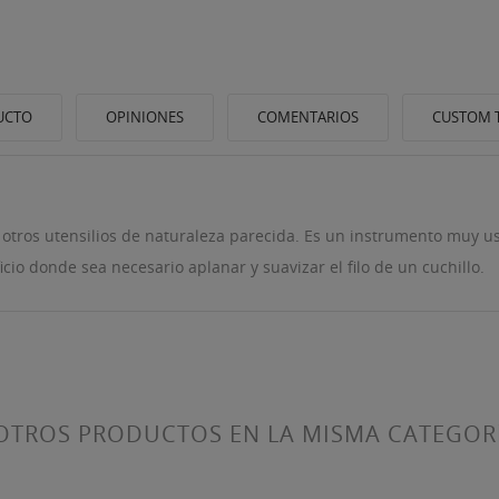
UCTO
OPINIONES
COMENTARIOS
CUSTOM 
 y otros utensilios de naturaleza parecida. Es un instrumento muy 
icio donde sea necesario aplanar y suavizar el filo de un cuchillo.
ITLE))
ICIAR SESIÓN
 LISTA DE DESEOS
ABEL))
be iniciar sesión para guardar productos en su lista de deseos.
OTROS PRODUCTOS EN LA MISMA CATEGOR
Crear nueva lis
add_circle_outline
((CANCELTEXT))
((LOGINTEXT))