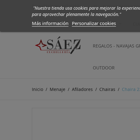
647942190 - 647252972
info@cuchilleriasaez.

"Nuestra tienda usa cookies para mejorar la experien
para aprovechar plenamente la navegación."
Más información
Personalizar cookies
CUCHILLOS
CU
REGALOS - NAVAJAS 
OUTDOOR
Inicio
Menaje
Afiladores
Chairas
Chaira 