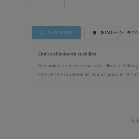
DESCRIPCIÓN
DETALLES DEL PROD
Chaira afilador de cuchillos
Herramienta que sirve para dar filo a cuchillos
carnicería o zapatería así como cualquier otro of
((T
IN
MI
((L
De
6 