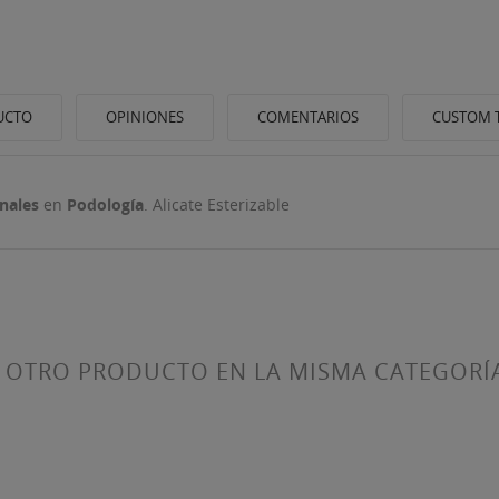
UCTO
OPINIONES
COMENTARIOS
CUSTOM 
nales
en
Podología
. Alicate Esterizable
ITLE))
 OTRO PRODUCTO EN LA MISMA CATEGORÍ
ICIAR SESIÓN
 LISTA DE DESEOS
ABEL))
be iniciar sesión para guardar productos en su lista de deseos.
Crear nueva lis