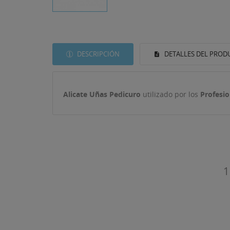
DESCRIPCIÓN
DETALLES DEL PROD
Alicate Uñas
Pedicuro
utilizado por los
Profesio
((T
1
IN
MI
((L
De