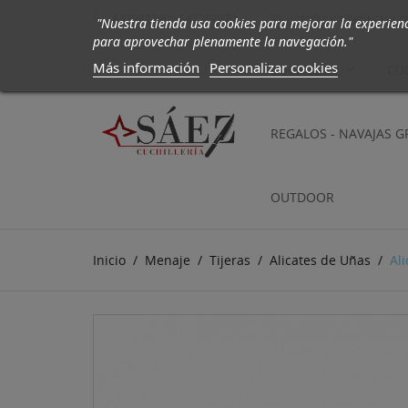
647942190 - 647252972
info@cuchilleriasaez.

"Nuestra tienda usa cookies para mejorar la experien
para aprovechar plenamente la navegación."
Más información
Personalizar cookies
CUCHILLOS
CU
REGALOS - NAVAJAS 
OUTDOOR
Inicio
Menaje
Tijeras
Alicates de Uñas
Al