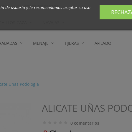
com
Contacte con nosotros

cia de usuario y le recomendamos aceptar su uso
RECHAZ
CHILLOS CAZA
NAVAJAS
GRABADAS
MENAJE
TIJERAS
AFILADO
icate Uñas Podología
ALICATE UÑAS POD
0 comentarios