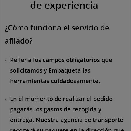
de experiencia
((TITLE))
INICIAR SESIÓN
MI LISTA DE DESEOS
((LABEL))
Debe iniciar sesión para guardar productos en su lista
¿Cómo funciona el servicio de
de deseos.
afilado?
add_circle_outline
Crear nueva lista
((CANCELTEXT))
((LOGINTEXT))
((CANCELTEXT))
((CREATETEXT))
Rellena los campos obligatorios que
solicitamos y Empaqueta las
herramientas cuidadosamente.
En el momento de realizar el pedido
pagarás los gastos de recogida y
entrega. Nuestra agencia de transporte
recogerá su paquete en la dirección que