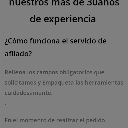
nuestros más de 30años
de experiencia
¿Cómo funciona el servicio de
afilado?
((TITLE))
INICIAR SESIÓN
Rellena los campos obligatorios que
MI LISTA DE DESEOS
((LABEL))
solicitamos y Empaqueta las herramientas
Debe iniciar sesión para guardar productos en su lista
de deseos.
cuidadosamente.
Crear nueva lista
add_circle_outline
((CANCELTEXT))
((LOGINTEXT))
((CANCELTEXT))
((CREATETEXT))
En el momento de realizar el pedido