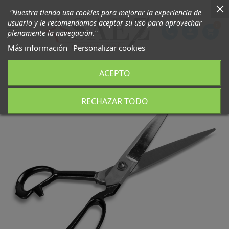
"Nuestra tienda usa cookies para mejorar la experiencia de
usuario y le recomendamos aceptar su uso para aprovechar
0

phone
person
shopping_cart
plenamente la navegación."
Más información
Personalizar cookies
ACEPTO
RECHAZAR TODO