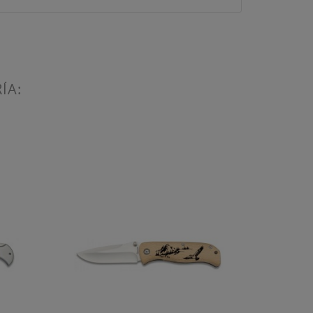
ÍA:
ta