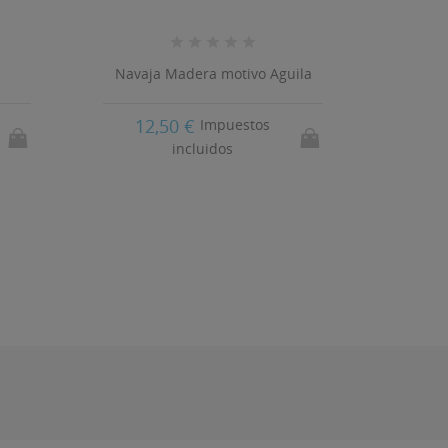
Navaja Madera motivo Aguila
Nava
12,50 €
Impuestos
15
incluidos