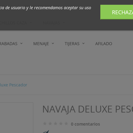
com
Contacte con nosotros

cia de usuario y le recomendamos aceptar su uso
RECHAZ
CHILLOS CAZA
NAVAJAS
GRABADAS
MENAJE
TIJERAS
AFILADO
luxe Pescador
NAVAJA DELUXE PE
0 comentarios