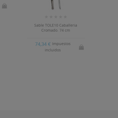
Sable TOLE10 Caballeria
Cromado. 74 cm
Sable T
74,34 €
Impuestos
incluidos
80