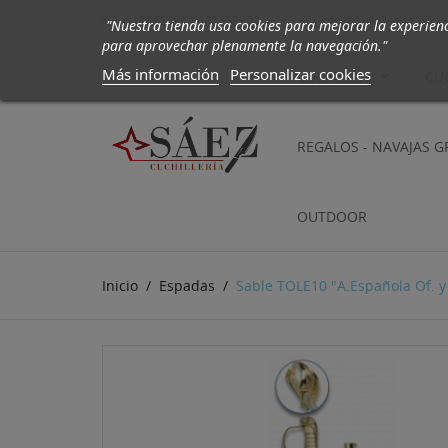
647942190 - 647252972
info@cuchilleriasaez.

"Nuestra tienda usa cookies para mejorar la experien
para aprovechar plenamente la navegación."
Más información
Personalizar cookies
CUCHILLOS
CU
REGALOS - NAVAJAS 
OUTDOOR
Inicio
Espadas
Sable TOLE10 "A.Española Of. 