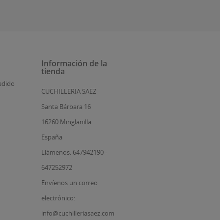
Información de la
tienda
edido
CUCHILLERIA SAEZ
Santa Bárbara 16
16260 Minglanilla
España
Llámenos: 647942190 -
647252972
Envíenos un correo
electrónico:
info@cuchilleriasaez.com