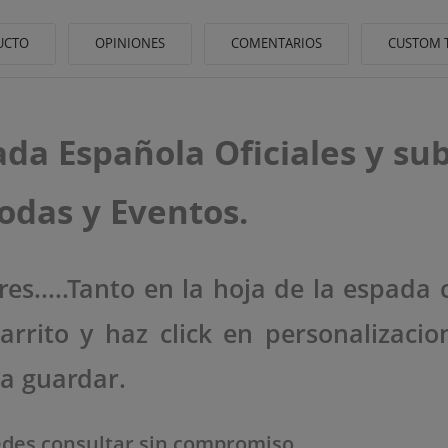
UCTO
OPINIONES
COMENTARIOS
CUSTOM 
a Española Oficiales y sub
odas y Eventos.
ITLE))
es.....Tanto en la hoja de la espada 
ICIAR SESIÓN
 LISTA DE DESEOS
ABEL))
rrito y haz click en personalizacio
be iniciar sesión para guardar productos en su lista de deseos.
 a guardar.
Crear nueva lis
add_circle_outline
((CANCELTEXT))
((LOGINTEXT))
((CANCELTEXT))
((CREATETEXT))
edes consultar sin compromiso