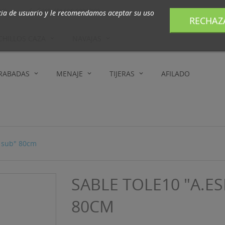
com
Contacte con nosotros

cia de usuario y le recomendamos aceptar su uso
RECHAZ
CHILLOS CAZA
NAVAJAS
GRABADAS
MENAJE
TIJERAS
AFILADO
y sub" 80cm
SABLE TOLE10 "A.ES
80CM