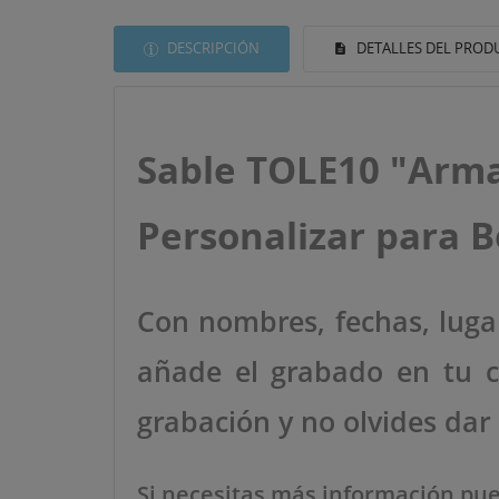
DESCRIPCIÓN
DETALLES DEL PROD
Sable TOLE10 "Armad
Personalizar para B
((T
Con nombres, fechas, lugar
IN
MI
((L
añade el grabado en tu ca
De
grabación y no olvides dar
Si necesitas más información pu