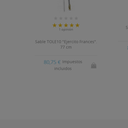
ria
S
1 opinión
Sable TOLE10 "Ejercito Frances".
77 cm
80,75 €
Impuestos
incluidos