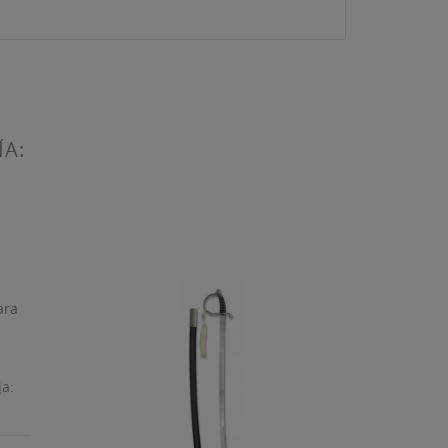
ÍA:
a: