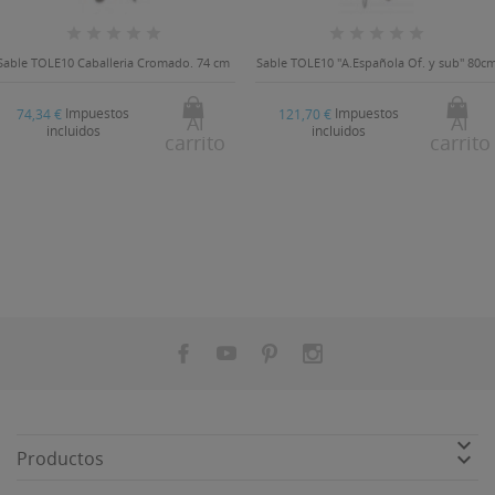
Sable TOLE10 Caballeria Cromado. 74 cm
Sable TOLE10 "A.Española Of. y sub" 80c
Impuestos
Impuestos
74,34 €
121,70 €
Al
Al
incluidos
incluidos
carrito
carrito


Productos