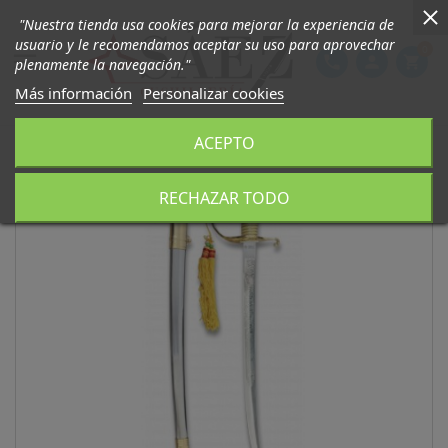
"Nuestra tienda usa cookies para mejorar la experiencia de
usuario y le recomendamos aceptar su uso para aprovechar
0

phone
person
shopping_cart
plenamente la navegación."
Más información
Personalizar cookies
ACEPTO
RECHAZAR TODO