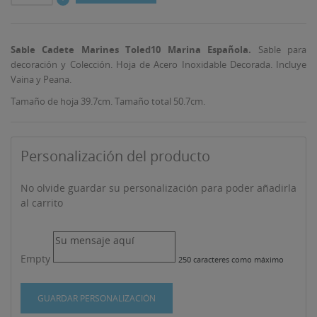
Sable Cadete Marines Toled10
Marina Española.
Sable para
decoración y Colección. Hoja de Acero Inoxidable Decorada. Incluye
Vaina y Peana.
Tamaño de hoja 39.7cm. Tamaño total 50.7cm.
Personalización del producto
No olvide guardar su personalización para poder añadirla
((TITLE))
al carrito
INICIAR SESIÓN
MI LISTA DE DESEOS
((LABEL))
Debe iniciar sesión para guardar productos en su lista
Empty
250 caracteres como máximo
de deseos.
Crear nueva lista
add_circle_outline
GUARDAR PERSONALIZACIÓN
((CANCELTEXT))
((LOGINTEXT))