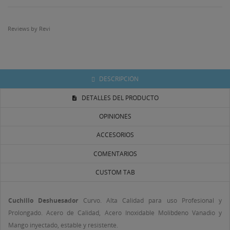
Crear nueva lista
add_circle_outline
Reviews by
Revi
((CANCELTEXT))
((LOGINTEXT))
((CANCELTEXT))
((CREATETEXT))
DESCRIPCIÓN
DETALLES DEL PRODUCTO
OPINIONES
ACCESORIOS
COMENTARIOS
CUSTOM TAB
Cuchillo Deshuesador
Curvo. Alta Calidad para uso Profesional y
Prolongado. Acero de Calidad, Acero Inoxidable Molibdeno Vanadio y
Mango inyectado, estable y resistente.