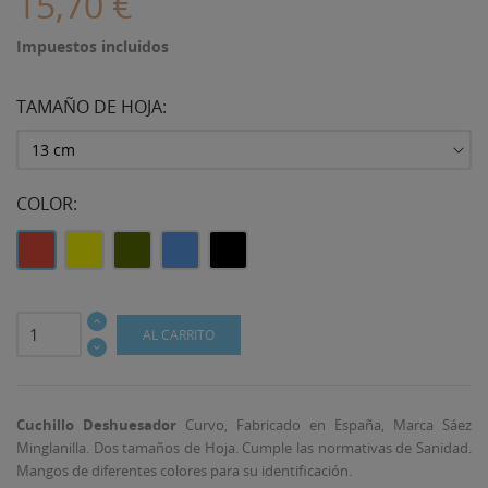
15,70 €
Impuestos incluidos
TAMAÑO DE HOJA:
COLOR:
Rojo
Amarillo
Verde
Azul
Negro
AL CARRITO
((TITLE))
INICIAR SESIÓN
Cuchillo Deshuesador
Curvo, Fabricado en España, Marca Sáez
MI LISTA DE DESEOS
Minglanilla. Dos tamaños de Hoja. Cumple las normativas de Sanidad.
((LABEL))
Debe iniciar sesión para guardar productos en su lista
Mangos de diferentes colores para su identificación.
de deseos.