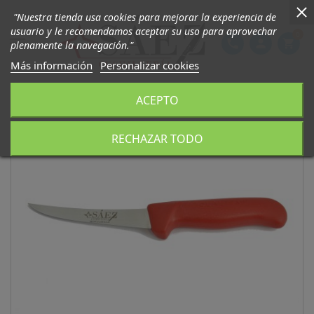
"Nuestra tienda usa cookies para mejorar la experiencia de
usuario y le recomendamos aceptar su uso para aprovechar
0

phone
person
shopping_cart
plenamente la navegación."
Más información
Personalizar cookies
ACEPTO
RECHAZAR TODO