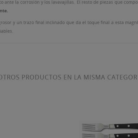
ante la corrosión y los lavavajillas. El resto de piezas que comp
nte.
sor y un trazo final inclinado que da el toque final a esta magn
ITLE))
iables.
ICIAR SESIÓN
 LISTA DE DESEOS
ABEL))
be iniciar sesión para guardar productos en su lista de deseos.
Crear nueva lis
add_circle_outline
((CANCELTEXT))
((LOGINTEXT))
OTROS PRODUCTOS EN LA MISMA CATEGOR
((CANCELTEXT))
((CREATETEXT))