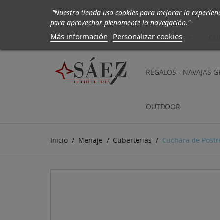
647942190 - 647252972
info@cuchilleriasaez.

"Nuestra tienda usa cookies para mejorar la experien
para aprovechar plenamente la navegación."
Más información
Personalizar cookies
CUCHILLOS
CU
REGALOS - NAVAJAS 
OUTDOOR
Inicio
Menaje
Cuberterias
Cuchara de Postr