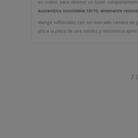
en cromo, para obtener un buen comportamiento 
austenítico inoxidable 18/10, altamente resiste
Mango sofisticado, con un marcado cambio de gro
((T
ello a la pieza de una solidez y resistencia aprec
IN
MI
((L
De
7 