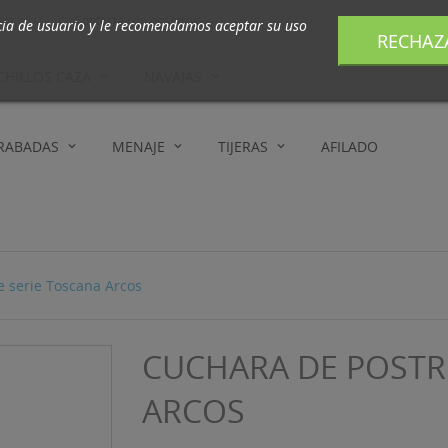
com
Contacte con nosotros

cia de usuario y le recomendamos aceptar su uso
RECHAZ
CHILLOS CAZA
NAVAJAS
GRABADAS
MENAJE
TIJERAS
AFILADO
e serie Toscana Arcos
CUCHARA DE POSTR
ARCOS